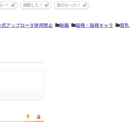
高い！
感動した！
面白かった！
公式アップローダ使用禁止
制服
版権・版権キャラ
貧乳