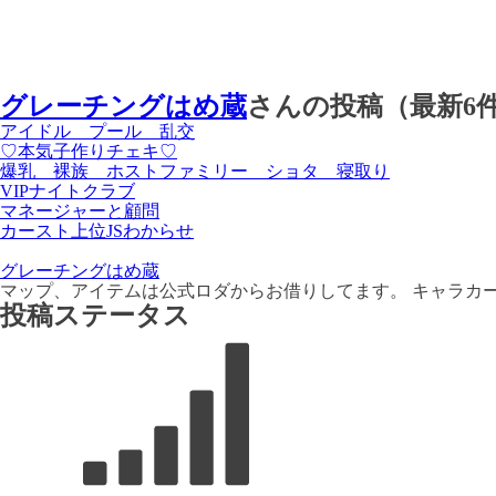
グレーチングはめ蔵
さんの投稿（最新6
アイドル プール 乱交
♡本気子作りチェキ♡
爆乳 裸族 ホストファミリー ショタ 寝取り
VIPナイトクラブ
マネージャーと顧問
カースト上位JSわからせ
グレーチングはめ蔵
マップ、アイテムは公式ロダからお借りしてます。 キャラカ
投稿ステータス