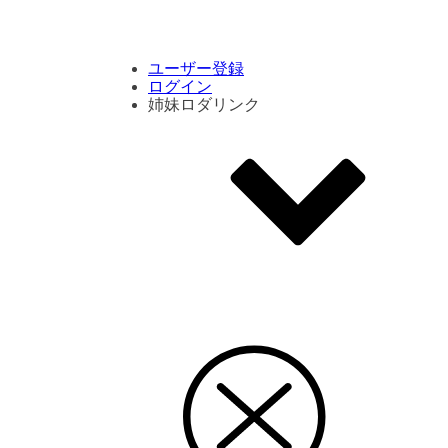
コメント数ランキング
PVランキング
ボタン別ランキング
エモーションボタンランキング
DLランキング
ユーザー登録
ログイン
姉妹ロダリンク
エモクリ
コイカツサンシャイン
ハニセレ2