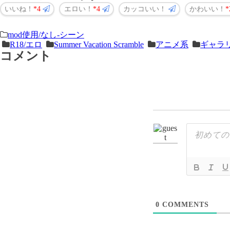
いいね！
4
エロい！
4
カッコいい！
かわいい！
＜
前
mod使用/なし-シーン
R18/エロ
Summer Vacation Scramble
アニメ系
ギャラ
次
の
コメント
の
記
記
事
事
＞
0
COMMENTS