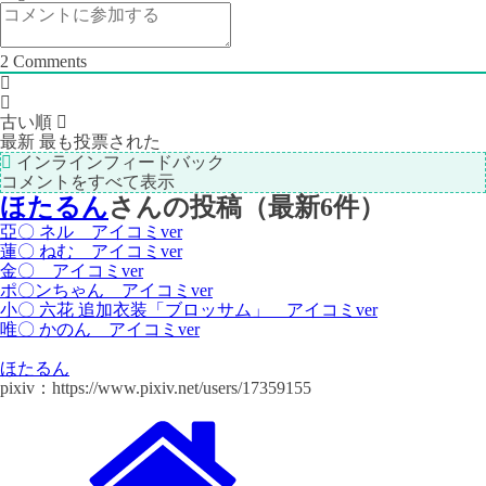
事
＞
2
Comments
古い順
最新
最も投票された
インラインフィードバック
コメントをすべて表示
ほたるん
さんの投稿（最新6件）
亞〇 ネル アイコミver
蓮〇 ねむ アイコミver
金〇 アイコミver
ポ〇ンちゃん アイコミver
小〇 六花 追加衣装「ブロッサム」 アイコミver
唯〇 かのん アイコミver
ほたるん
pixiv：https://www.pixiv.net/users/17359155