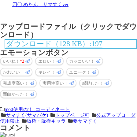
四〇 めたん サマすくver
アップロードファイル（クリックでダウ
ンロード）
ダウンロード（128 KB）:197
エモーションボタン
いいね！
2
エロい！
カッコいい！
かわいい！
キレイ！
ユニーク！
完成度高い！
実用性高い！
感動した！
面白かった！
＜
前
mod使用/なし-コーディネート
サマすく(サマバケ)
トップページ可
公式アップローダ
次
の
使用禁止
版権・版権キャラ
要サマすく
の
記
コメント
記
事