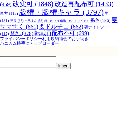
改変可
(1848)
改造再配布可
(1433)
(459)
版権・版権キャラ
(3797)
男
東方
(113)
要
褐色
(186)
(131)
竿役
(65)
自己まん
(53)
艦これ
(47)
艦隊これくしょん
(47)
サマすく
(661)
要ドルチェ
(662)
要ナイトツアー
転載再配布不可
(699)
貧乳
(378)
(117)
プライバシーポリシー
利用規約
退会のお手続き
ハニカム勝手にアップローダー
Insert