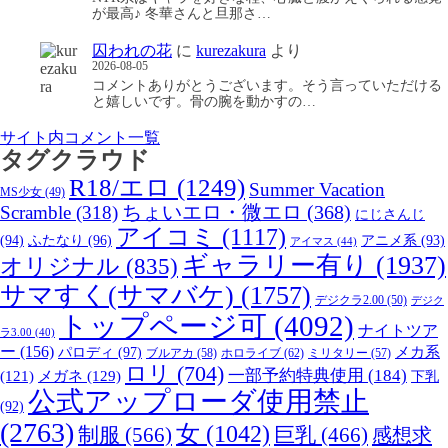
が最高♪ 冬華さんと旦那さ…
囚われの花
に
kurezakura
より
2026-08-05
コメントありがとうございます。そう言っていただける
と嬉しいです。骨の腕を動かすの…
サイト内コメント一覧
タグクラウド
R18/エロ
(1249)
Summer Vacation
MS少女
(49)
Scramble
(318)
ちょいエロ・微エロ
(368)
にじさんじ
アイコミ
(1117)
(94)
ふたなり
(96)
アニメ系
(93)
アイマス
(44)
ギャラリー有り
(1937)
オリジナル
(835)
サマすく(サマバケ)
(1757)
デジクラ2.00
(50)
デジク
トップページ可
(4092)
ナイトツア
ラ3.00
(40)
ー
(156)
パロディ
(97)
メカ系
ブルアカ
(58)
ホロライブ
(62)
ミリタリー
(57)
ロリ
(704)
一部予約特典使用
(184)
メガネ
(129)
(121)
下乳
公式アップローダ使用禁止
(92)
(2763)
女
(1042)
制服
(566)
巨乳
(466)
感想求