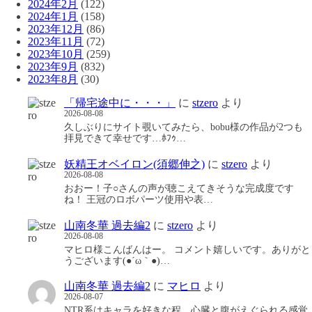
2024年2月
(122)
2024年1月
(158)
2023年12月
(86)
2023年11月
(72)
2023年10月
(259)
2023年9月
(832)
2023年8月
(30)
「帰宅途中に・・・」
に
stzero
より
2026-08-08
久しぶりにサイト覗いてみたら、bobu様の作品が2つも
拝見できて幸せです…ﾎﾌｩ…
妖精王オベイロン(須郷伸之)
に
stzero
より
2026-08-08
おおー！子○さんの声が聴こえてきそうな完成度です
ね！ 王冠のロボパーツ使用や表…
山南冬華 過去編2
に
stzero
より
2026-08-08
マヒロ様こんばんはー。 コメント嬉しいです。ありがと
うございます(●´ω｀●)…
山南冬華 過去編2
に
マヒロ
より
2026-08-07
NTR系はキャラを好きな程、心臓と腹がえぐられる感覚