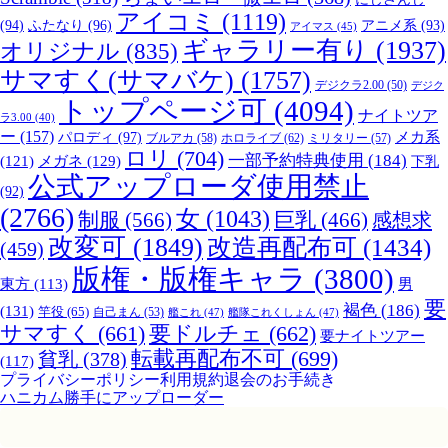
アイコミ
(1119)
(94)
ふたなり
(96)
アニメ系
(93)
アイマス
(45)
ギャラリー有り
(1937)
オリジナル
(835)
サマすく(サマバケ)
(1757)
デジクラ2.00
(50)
デジク
トップページ可
(4094)
ナイトツア
ラ3.00
(40)
ー
(157)
パロディ
(97)
メカ系
ブルアカ
(58)
ホロライブ
(62)
ミリタリー
(57)
ロリ
(704)
一部予約特典使用
(184)
メガネ
(129)
(121)
下乳
公式アップローダ使用禁止
(92)
(2766)
女
(1043)
制服
(566)
巨乳
(466)
感想求
改変可
(1849)
改造再配布可
(1434)
(459)
版権・版権キャラ
(3800)
男
東方
(113)
要
褐色
(186)
(131)
竿役
(65)
自己まん
(53)
艦これ
(47)
艦隊これくしょん
(47)
サマすく
(661)
要ドルチェ
(662)
要ナイトツアー
転載再配布不可
(699)
貧乳
(378)
(117)
プライバシーポリシー
利用規約
退会のお手続き
ハニカム勝手にアップローダー