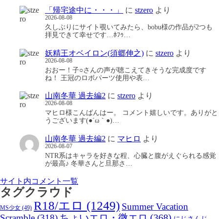
「帰宅途中に・・・」
に
stzero
より
2026-08-08
久しぶりにサイト覗いてみたら、bobu様の作品が2つも
拝見できて幸せです…ﾎﾌｩ…
妖精王オベイロン(須郷伸之)
に
stzero
より
2026-08-08
おおー！子○さんの声が聴こえてきそうな完成度です
ね！ 王冠のロボパーツ使用や表…
山南冬華 過去編2
に
stzero
より
2026-08-08
マヒロ様こんばんはー。 コメント嬉しいです。ありがと
うございます(●´ω｀●)…
山南冬華 過去編2
に
マヒロ
より
2026-08-07
NTR系はキャラを好きな程、心臓と腹がえぐられる感覚
が最高♪ 冬華さんと旦那さ…
サイト内コメント一覧
タグクラウド
R18/エロ
(1249)
Summer Vacation
MS少女
(49)
Scramble
(318)
ちょいエロ・微エロ
(368)
にじさんじ