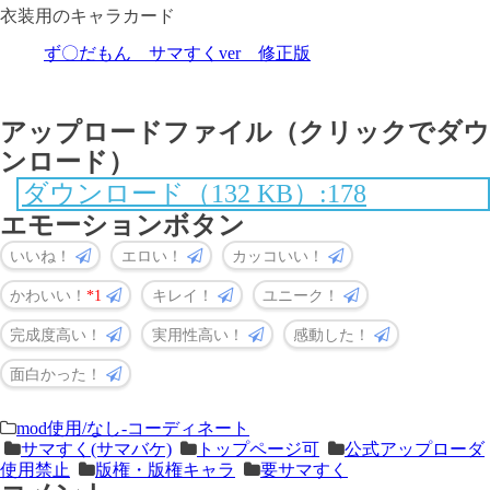
衣装用のキャラカード
ず〇だもん サマすくver 修正版
アップロードファイル（クリックでダウ
ンロード）
ダウンロード（132 KB）:178
エモーションボタン
いいね！
エロい！
カッコいい！
かわいい！
1
キレイ！
ユニーク！
完成度高い！
実用性高い！
感動した！
面白かった！
＜
前
mod使用/なし-コーディネート
サマすく(サマバケ)
トップページ可
公式アップローダ
次
の
使用禁止
版権・版権キャラ
要サマすく
の
記