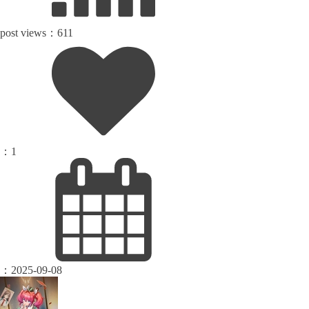
post views：
611
：
1
：
2025-09-08