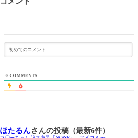
コメント
記
事
事
＞
0
COMMENTS
ほたるん
さんの投稿（最新6件）
フ〇ーちゃん 追加衣装「NOiSE」 アイコミver