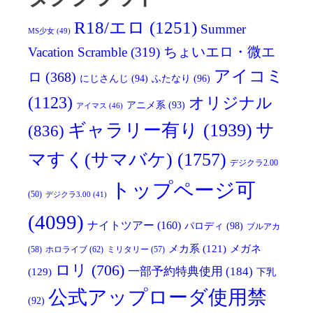
R18/エロ
(1251)
Summer
MS少女
(49)
Vacation Scramble
(319)
ちょいエロ・微エ
アイコミ
ロ
(368)
にじさんじ
(94)
ふたなり
(96)
(1123)
オリジナル
アニメ系
(93)
アイマス
(46)
ギャラリー有り
(1939)
サ
(836)
マすく(サマバケ)
(1757)
デジクラ2.00
トップページ可
(50)
デジクラ3.00
(41)
(4099)
ナイトツアー
(160)
パロディ
(98)
ブルアカ
メガネ
メカ系
(121)
(58)
ホロライブ
(62)
ミリタリー
(57)
ロリ
(706)
一部予約特典使用
(184)
(129)
下乳
公式アップローダ使用禁
(92)