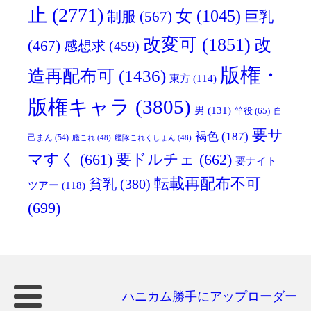
止
(2771)
女
(1045)
制服
(567)
巨乳
改変可
(1851)
改
(467)
感想求
(459)
版権・
造再配布可
(1436)
東方
(114)
版権キャラ
(3805)
男
(131)
竿役
(65)
自
要サ
褐色
(187)
己まん
(54)
艦これ
(48)
艦隊これくしょん
(48)
マすく
(661)
要ドルチェ
(662)
要ナイト
転載再配布不可
貧乳
(380)
ツアー
(118)
(699)
ハニカム勝手にアップローダー