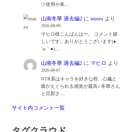
ツ使用や表…
山南冬華 過去編2
に
stzero
より
2026-08-08
マヒロ様こんばんはー。 コメント嬉
しいです。ありがとうございます(●
´ω｀●)…
山南冬華 過去編2
に
マヒロ
より
2026-08-07
NTR系はキャラを好きな程、心臓と
腹がえぐられる感覚が最高♪ 冬華さん
と旦那さ…
サイト内コメント一覧
タグクラウド