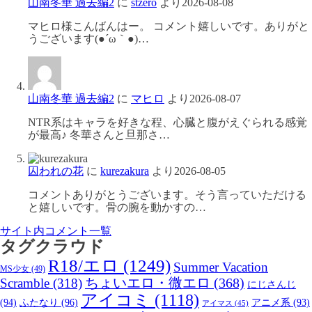
山南冬華 過去編2
に
stzero
より
2026-08-08
マヒロ様こんばんはー。 コメント嬉しいです。ありがと
うございます(●´ω｀●)…
山南冬華 過去編2
に
マヒロ
より
2026-08-07
NTR系はキャラを好きな程、心臓と腹がえぐられる感覚
が最高♪ 冬華さんと旦那さ…
囚われの花
に
kurezakura
より
2026-08-05
コメントありがとうございます。そう言っていただける
と嬉しいです。骨の腕を動かすの…
サイト内コメント一覧
タグクラウド
R18/エロ
(1249)
Summer Vacation
MS少女
(49)
Scramble
(318)
ちょいエロ・微エロ
(368)
にじさんじ
アイコミ
(1118)
(94)
ふたなり
(96)
アニメ系
(93)
アイマス
(45)