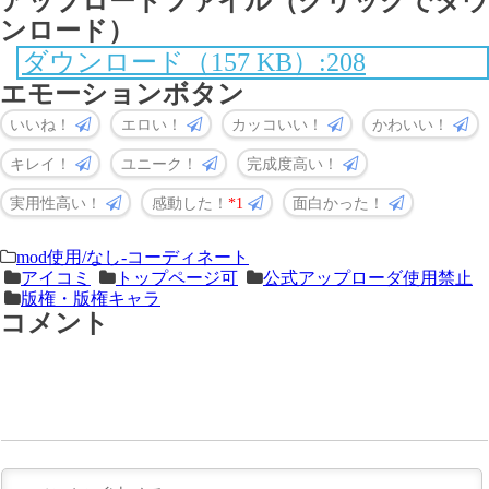
アップロードファイル（クリックでダウ
ンロード）
ダウンロード（157 KB）:208
エモーションボタン
いいね！
エロい！
カッコいい！
かわいい！
キレイ！
ユニーク！
完成度高い！
実用性高い！
感動した！
1
面白かった！
＜
前
mod使用/なし-コーディネート
アイコミ
トップページ可
公式アップローダ使用禁止
次
の
版権・版権キャラ
の
記
コメント
記
事
事
＞