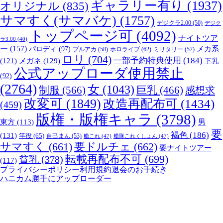
ギャラリー有り
(1937)
オリジナル
(835)
サマすく(サマバケ)
(1757)
デジクラ2.00
(50)
デジク
トップページ可
(4092)
ナイトツア
ラ3.00
(40)
ー
(157)
パロディ
(97)
メカ系
ブルアカ
(58)
ホロライブ
(62)
ミリタリー
(57)
ロリ
(704)
一部予約特典使用
(184)
メガネ
(129)
(121)
下乳
公式アップローダ使用禁止
(92)
(2764)
女
(1043)
制服
(566)
巨乳
(466)
感想求
改変可
(1849)
改造再配布可
(1434)
(459)
版権・版権キャラ
(3798)
男
東方
(113)
要
褐色
(186)
(131)
竿役
(65)
自己まん
(53)
艦これ
(47)
艦隊これくしょん
(47)
サマすく
(661)
要ドルチェ
(662)
要ナイトツアー
転載再配布不可
(699)
貧乳
(378)
(117)
プライバシーポリシー
利用規約
退会のお手続き
ハニカム勝手にアップローダー