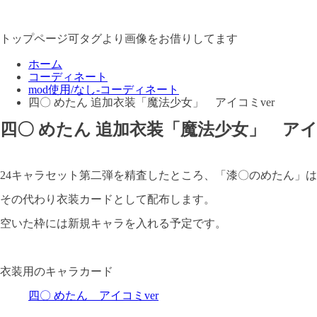
トップページ可タグより画像をお借りしてます
ホーム
コーディネート
mod使用/なし-コーディネート
四〇 めたん 追加衣装「魔法少女」 アイコミver
四〇 めたん 追加衣装「魔法少女」 アイコ
24キャラセット第二弾を精査したところ、「漆〇のめたん」
その代わり衣装カードとして配布します。
空いた枠には新規キャラを入れる予定です。
衣装用のキャラカード
四〇 めたん アイコミver