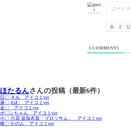
3
COMMENTS
ほたるん
さんの投稿（最新6件）
亞〇 ネル アイコミver
蓮〇 ねむ アイコミver
金〇 アイコミver
ポ〇ンちゃん アイコミver
小〇 六花 追加衣装「ブロッサム」 アイコミver
唯〇 かのん アイコミver