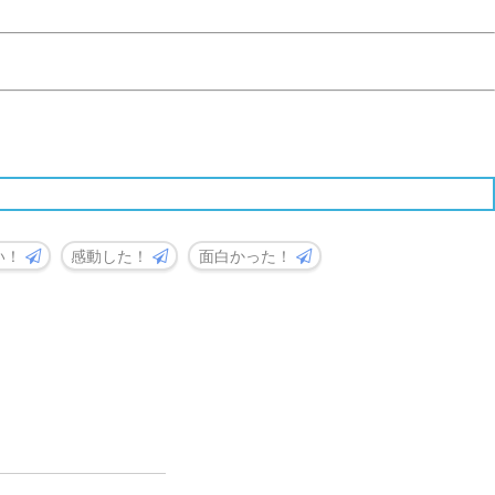
い！
感動した！
面白かった！