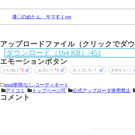
漆〇のめたん サマすくver
アップロードファイル（クリックでダウ
ダウンロード（164 KB）:451
エモーションボタン
いいね！
2
エロい！
1
カッコいい！
かわいい！
＜
前
mod使用/なし-コーディネート
アイコミ
トップページ可
公式アップローダ使用禁止
次
の
コメント
の
記
記
事
事
＞