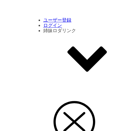
コメント数ランキング
PVランキング
ボタン別ランキング
エモーションボタンランキング
DLランキング
ユーザー登録
ログイン
姉妹ロダリンク
エモクリ
コイカツサンシャイン
ハニセレ2