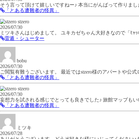
そう言って頂けて嬉しいですねー♪ 本当にがんばって作りま
「とある遭難者の怪異」
stzero
2026/07/30
ミツキさんはじめまして。 ユキカゼちゃん大好きなので「ﾋｬ
雷遁・シューター
bobu
2026/07/30
ご閲覧有難うございます。 最近ではstzero様のアパートや
「とある遭難者の怪異」
stzero
2026/07/30
妄想力を試される感じでとっても良きでした♪ 旅館マップもいいで
「とある遭難者の怪異」
ミツキ
2026/07/28
ありがとうございます。どうぞ好きな様にいじってください♪