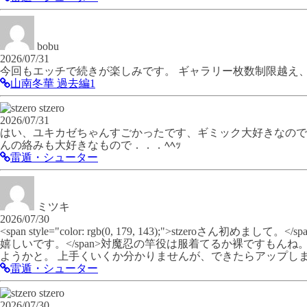
bobu
2026/07/31
今回もエッチで続きが楽しみです。 ギャラリー枚数制限越え
山南冬華 過去編1
stzero
2026/07/31
はい、ユキカゼちゃんすごかったです、ギミック大好きなのでー
んの絡みも大好きなもので．．．ﾍﾍｯ
雷遁・シューター
ミツキ
2026/07/30
<span style="color: rgb(0, 179, 143);">stzeroさ
嬉しいです。</span>対魔忍の竿役は服着てるか裸ですもん
ようかと。 上手くいくか分かりませんが、できたらアップし
雷遁・シューター
stzero
2026/07/30