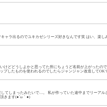
ツキャラ出るのでユキカゼシリーズ好きなんです笑 はい、楽し
けどどうしよかと思ってた所にちょうど名前が上がったので作っ
のアップしたものを使われるのでしたらジャンジャン改造してOK
してしまったみたいで…。 私が作っていた途中までリーアルさ
ます(●´ω｀●)