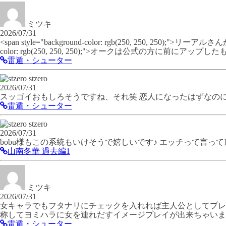
ミツキ
2026/07/31
<span style="background-color: rgb(250, 250, 
color: rgb(250, 250, 250);">オークは公式の方に前にア
雷遁・シューター
stzero
2026/07/31
スッゴイおもしろそうですね、それ笑 恋人になったはずなのに
雷遁・シューター
stzero
2026/07/31
bobu様もこの系統もいけそうで嬉しいです♪ エッチって言っ
山南冬華 過去編1
ミツキ
2026/07/31
女キャラでもフタナリにチェックを入れれば主人公としてプレ
称してヨミハラに女を連れだすイメージプレイが出来ちゃいます(
雷遁・シューター