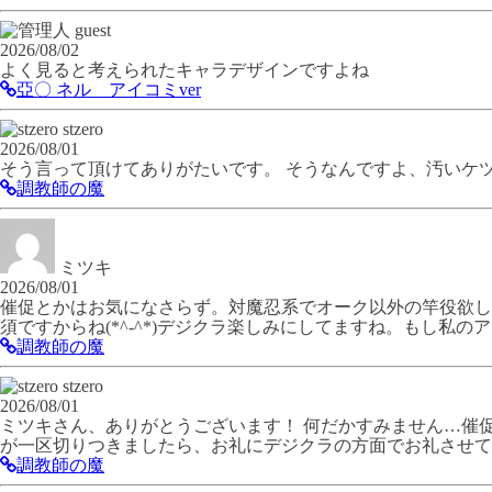
guest
2026/08/02
よく見ると考えられたキャラデザインですよね
亞〇 ネル アイコミver
stzero
2026/08/01
そう言って頂けてありがたいです。 そうなんですよ、汚いケ
調教師の魔
ミツキ
2026/08/01
催促とかはお気になさらず。対魔忍系でオーク以外の竿役欲しい
須ですからね(*^-^*)デジクラ楽しみにしてますね。もし私
調教師の魔
stzero
2026/08/01
ミツキさん、ありがとうございます！ 何だかすみません…催促
が一区切りつきましたら、お礼にデジクラの方面でお礼させて頂き
調教師の魔