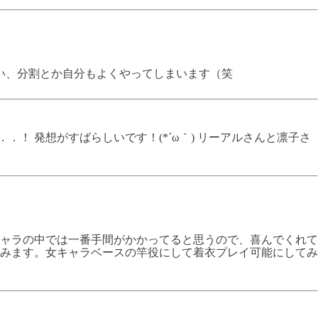
い、分割とか自分もよくやってしまいます（笑
！ 発想がすばらしいです！(*´ω｀) リーアルさんと凛子さ
 143);">ゆきかぜは私が作ったキャラの中では一番手間がかかってると思うので、喜んでくれて
作ってみます。女キャラベースの竿役にして着衣プレイ可能にしてみ