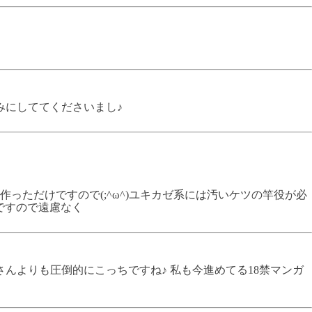
みにしててくださいまし♪
ただけですので(;^ω^)ユキカゼ系には汚いケツの竿役が必
ですので遠慮なく
んよりも圧倒的にこっちですね♪ 私も今進めてる18禁マンガ