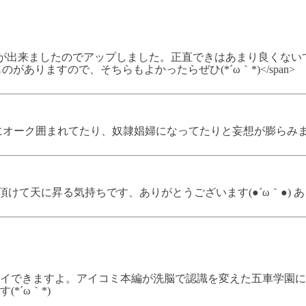
250);">リーアルさんが出来ましたのでアップしました。正直できはあまり良くないですが(-
ップしたものがありますので、そちらもよかったらぜひ(*´ω｀*)</span>
オーク囲まれてたり、奴隷娼婦になってたりと妄想が膨らみます(
て頂けて天に昇る気持ちです、ありがとうございます(●´ω｀●)
イできますよ。アイコミ本編が洗脳で認識を変えた五車学園に
*´ω｀*)