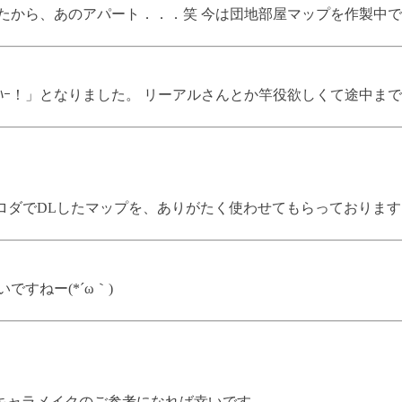
したから、あのアパート．．．笑 今は団地部屋マップを作製中
ｯﾊｰ！」となりました。 リーアルさんとか竿役欲しくて途中
公式ロダでDLしたマップを、ありがたく使わせてもらっております
すねー(*´ω｀)
キャラメイクのご参考になれば幸いです