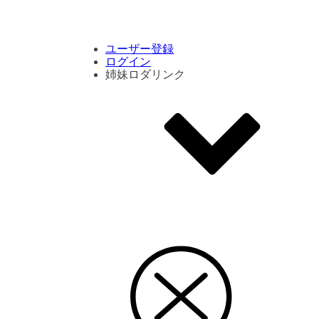
コメント数ランキング
PVランキング
ボタン別ランキング
エモーションボタンランキング
DLランキング
ユーザー登録
ログイン
姉妹ロダリンク
エモクリ
コイカツサンシャイン
ハニセレ2