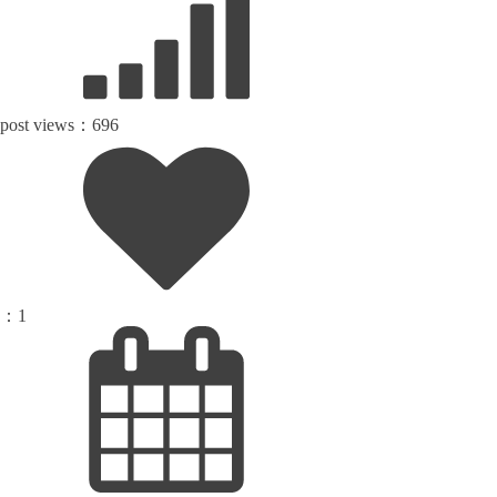
post views：
696
：
1