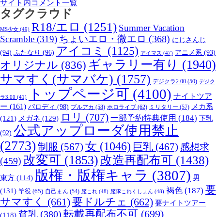
サイト内コメント一覧
タグクラウド
R18/エロ
(1251)
Summer Vacation
MS少女
(49)
Scramble
(319)
ちょいエロ・微エロ
(368)
にじさんじ
アイコミ
(1125)
(94)
ふたなり
(96)
アニメ系
(93)
アイマス
(47)
ギャラリー有り
(1940)
オリジナル
(836)
サマすく(サマバケ)
(1757)
デジクラ2.00
(50)
デジク
トップページ可
(4100)
ナイトツア
ラ3.00
(41)
ー
(161)
パロディ
(98)
メカ系
ブルアカ
(58)
ホロライブ
(62)
ミリタリー
(57)
ロリ
(707)
一部予約特典使用
(184)
メガネ
(129)
(121)
下乳
公式アップローダ使用禁止
(92)
(2773)
女
(1046)
制服
(567)
巨乳
(467)
感想求
改変可
(1853)
改造再配布可
(1438)
(459)
版権・版権キャラ
(3807)
男
東方
(114)
要
褐色
(187)
(131)
竿役
(65)
自己まん
(54)
艦これ
(48)
艦隊これくしょん
(48)
サマすく
(661)
要ドルチェ
(662)
要ナイトツアー
転載再配布不可
(699)
貧乳
(380)
(118)