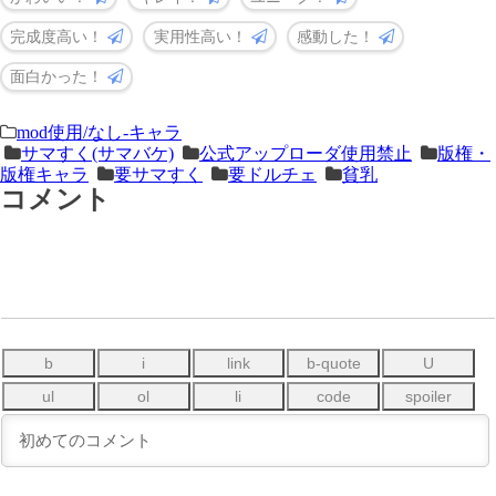
完成度高い！
実用性高い！
感動した！
面白かった！
＜
前
mod使用/なし-キャラ
サマすく(サマバケ)
公式アップローダ使用禁止
版権・
次
の
版権キャラ
要サマすく
要ドルチェ
貧乳
の
記
コメント
記
事
事
＞