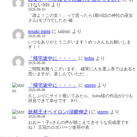
けないMS
より
2026-08-10
「誰よ！この女！」って思ったら1期10話の神社の巫女
さん(モブ?)でしたか 確…
tosaki mimi
に
satistic
より
2026-08-10
いつもありがとうございます！めっさんもお願いしま
す！！
「帰宅途中に・・・」
に
bobu
より
2026-08-08
ご閲覧有難うございます。 確実に人を選ぶ系ではあると
思いますが、楽しんでいただ…
「帰宅途中に・・・」
に
stzero
より
2026-08-08
久しぶりにサイト覗いてみたら、bobu様の作品が2つも
拝見できて幸せです…ﾎﾌｩ…
妖精王オベイロン(須郷伸之)
に
stzero
より
2026-08-08
おおー！子○さんの声が聴こえてきそうな完成度です
ね！ 王冠のロボパーツ使用や表…