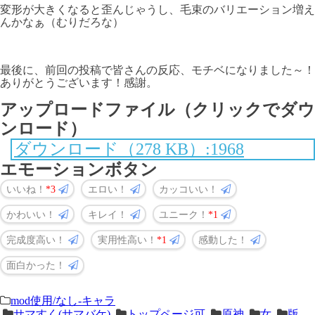
変形が大きくなると歪んじゃうし、毛束のバリエーション増え
んかなぁ（むりだろな）
最後に、前回の投稿で皆さんの反応、モチベになりました～！
ありがとうございます！感謝。
アップロードファイル（クリックでダウ
ンロード）
ダウンロード（278 KB）:1968
エモーションボタン
いいね！
3
エロい！
カッコいい！
かわいい！
キレイ！
ユニーク！
1
完成度高い！
実用性高い！
1
感動した！
面白かった！
＜
前
mod使用/なし-キャラ
サマすく(サマバケ)
トップページ可
原神
女
版