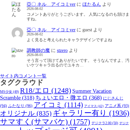
亞〇 ネル アイコミver
に
ほたるん
より
2026-08-02
コメントありがとうございます。 人気になるのも頷けま
すね。
亞〇 ネル アイコミver
に
guest
より
2026-08-02
よく見ると考えられたキャラデザインですよね
調教師の魔
に
stzero
より
2026-08-01
そう言って頂けてありがたいです。 そうなんですよ、汚
いケツキャラ出るのでユキカ…
サイト内コメント一覧
タグクラウド
R18/エロ
(1248)
Summer Vacation
MS少女
(49)
Scramble
(318)
ちょいエロ・微エロ
(368)
にじさんじ
アイコミ
(1114)
(94)
ふたなり
(96)
アニメ系
(93)
アイマス
(42)
ギャラリー有り
(1936)
オリジナル
(835)
サマすく(サマバケ)
(1757)
デジクラ2.00
(50)
デジク