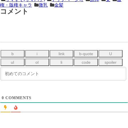
次
の
権・版権キャラ
微乳
金髪
の
記
コメント
記
事
事
＞
0
COMMENTS