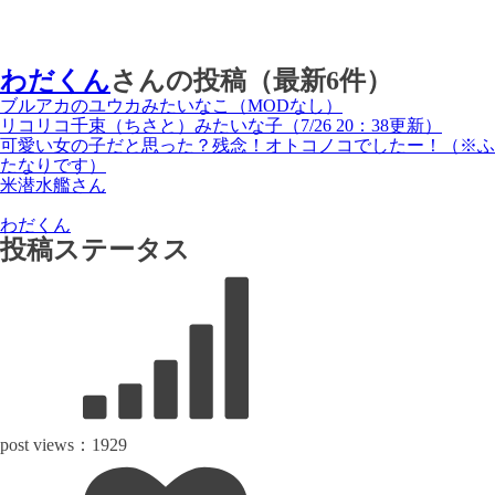
わだくん
さんの投稿（最新6件）
ブルアカのユウカみたいなこ（MODなし）
リコリコ千束（ちさと）みたいな子（7/26 20：38更新）
可愛い女の子だと思った？残念！オトコノコでしたー！（※ふ
たなりです）
米潜水艦さん
わだくん
投稿ステータス
post views：
1929