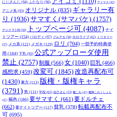
アイコミ
(1110)
にじさんじ
(94)
ふたなり
(96)
アイマス
(42)
ギャラリー有
オリジナル
(835)
アニメ系
(93)
り
(1936)
サマすく(サマバケ)
(1757)
トップページ可
(4087)
ナイ
デジクラ2.00
(50)
トツアー
(154)
パロディ
(97)
ブルアカ
(58)
ホロライブ
(62)
ミリタリー
ロリ
(704)
一部予約特典使
メカ系
(121)
メガネ
(129)
(57)
公式アップローダ使用
用
(184)
下乳
(92)
禁止
(2757)
女
(1040)
制服
(566)
巨乳
(466)
改変可
(1845)
改造再配布可
感想求
(459)
版権・版権キャラ
(1430)
東方
(113)
(3791)
男
(131)
竿役
(65)
自己まん
(53)
艦これ
(47)
艦隊これくしょん
要サマすく
(661)
要ドルチェ
褐色
(186)
(47)
(662)
転載再配布不
貧乳
(378)
要ナイトツアー
(117)
可
(695)