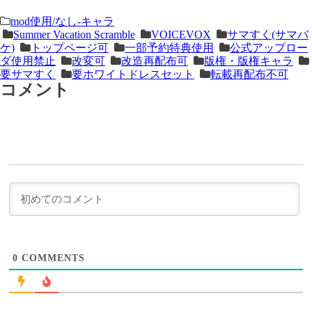
＜
前
mod使用/なし-キャラ
Summer Vacation Scramble
VOICEVOX
サマすく(サマバ
次
の
ケ)
トップページ可
一部予約特典使用
公式アップロー
の
記
ダ使用禁止
改変可
改造再配布可
版権・版権キャラ
記
事
要サマすく
要ホワイトドレスセット
転載再配布不可
コメント
事
＞
0
COMMENTS