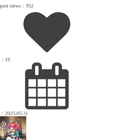
post views：
952
：
19
：
2025-05-31