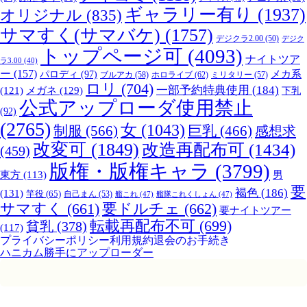
ギャラリー有り
(1937)
オリジナル
(835)
サマすく(サマバケ)
(1757)
デジクラ2.00
(50)
デジク
トップページ可
(4093)
ナイトツア
ラ3.00
(40)
ー
(157)
パロディ
(97)
メカ系
ブルアカ
(58)
ホロライブ
(62)
ミリタリー
(57)
ロリ
(704)
一部予約特典使用
(184)
メガネ
(129)
(121)
下乳
公式アップローダ使用禁止
(92)
(2765)
女
(1043)
制服
(566)
巨乳
(466)
感想求
改変可
(1849)
改造再配布可
(1434)
(459)
版権・版権キャラ
(3799)
男
東方
(113)
要
褐色
(186)
(131)
竿役
(65)
自己まん
(53)
艦これ
(47)
艦隊これくしょん
(47)
サマすく
(661)
要ドルチェ
(662)
要ナイトツアー
転載再配布不可
(699)
貧乳
(378)
(117)
プライバシーポリシー
利用規約
退会のお手続き
ハニカム勝手にアップローダー