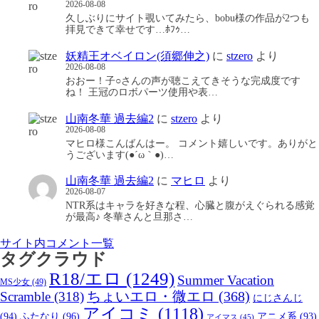
2026-08-08
久しぶりにサイト覗いてみたら、bobu様の作品が2つも
拝見できて幸せです…ﾎﾌｩ…
妖精王オベイロン(須郷伸之)
に
stzero
より
2026-08-08
おおー！子○さんの声が聴こえてきそうな完成度です
ね！ 王冠のロボパーツ使用や表…
山南冬華 過去編2
に
stzero
より
2026-08-08
マヒロ様こんばんはー。 コメント嬉しいです。ありがと
うございます(●´ω｀●)…
山南冬華 過去編2
に
マヒロ
より
2026-08-07
NTR系はキャラを好きな程、心臓と腹がえぐられる感覚
が最高♪ 冬華さんと旦那さ…
サイト内コメント一覧
タグクラウド
R18/エロ
(1249)
Summer Vacation
MS少女
(49)
Scramble
(318)
ちょいエロ・微エロ
(368)
にじさんじ
アイコミ
(1118)
(94)
ふたなり
(96)
アニメ系
(93)
アイマス
(45)