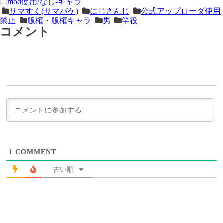
＜
前
mod使用/なし-キャラ
サマすく(サマバケ)
にじさんじ
公式アップローダ使用
次
の
禁止
版権・版権キャラ
男
竿役
の
記
コメント
記
事
事
＞
1
COMMENT
古い順