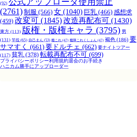
公式アップローダ使用禁止
(92)
(2761)
女
(1040)
制服
(566)
巨乳
(466)
感想求
改変可
(1845)
改造再配布可
(1430)
(459)
版権・版権キャラ
(3795)
男
東方
(113)
要
褐色
(186)
(131)
竿役
(65)
自己まん
(53)
艦これ
(47)
艦隊これくしょん
(47)
サマすく
(661)
要ドルチェ
(662)
要ナイトツアー
転載再配布不可
(699)
貧乳
(378)
(117)
プライバシーポリシー
利用規約
退会のお手続き
ハニカム勝手にアップローダー