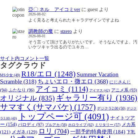
亞〇 ネル アイコミver
に
guest
より
2026-08-02
よく見ると考えられたキャラデザインですよね
調教師の魔
に
stzero
より
2026-08-01
そう言って頂けてありがたいです。 そうなんですよ、汚
いケツキャラ出るのでユキカ…
サイト内コメント一覧
タグクラウド
R18/エロ
(1248)
Summer Vacation
MS少女
(49)
Scramble
(318)
ちょいエロ・微エロ
(368)
にじさんじ
アイコミ
(1114)
(94)
ふたなり
(96)
アニメ系
(93)
アイマス
(42)
ギャラリー有り
(1936)
オリジナル
(835)
サマすく(サマバケ)
(1757)
デジクラ2.00
(50)
デジク
トップページ可
(4091)
ナイトツア
ラ3.00
(40)
ー
(154)
パロディ
(97)
メカ系
ブルアカ
(58)
ホロライブ
(62)
ミリタリー
(57)
ロリ
(704)
一部予約特典使用
(184)
メガネ
(129)
(121)
下乳