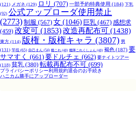
ロリ
(707)
一部予約特典使用
(184)
メガネ
(129)
(121)
下乳
公式アップローダ使用禁止
(92)
(2773)
女
(1046)
制服
(567)
巨乳
(467)
感想求
改変可
(1853)
改造再配布可
(1438)
(459)
版権・版権キャラ
(3807)
男
東方
(114)
要
褐色
(187)
(131)
竿役
(65)
自己まん
(54)
艦これ
(48)
艦隊これくしょん
(48)
サマすく
(661)
要ドルチェ
(662)
要ナイトツアー
転載再配布不可
(699)
貧乳
(380)
(118)
プライバシーポリシー
利用規約
退会のお手続き
ハニカム勝手にアップローダー