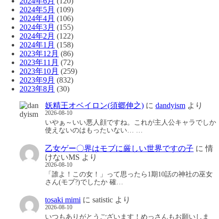
2024年6月
(120)
2024年5月
(109)
2024年4月
(106)
2024年3月
(155)
2024年2月
(122)
2024年1月
(158)
2023年12月
(86)
2023年11月
(72)
2023年10月
(259)
2023年9月
(832)
2023年8月
(30)
妖精王オベイロン(須郷伸之)
に
dandyism
より
2026-08-10
いやぁ～いい悪人顔ですね。これが主人公キャラでしか
使えないのはもったいない… …
乙女ゲー〇界はモブに厳しい世界ですの子
に
情
けないMS
より
2026-08-10
「誰よ！この女！」って思ったら1期10話の神社の巫女
さん(モブ?)でしたか 確…
tosaki mimi
に
satistic
より
2026-08-10
いつもありがとうございます！めっさんもお願いしま