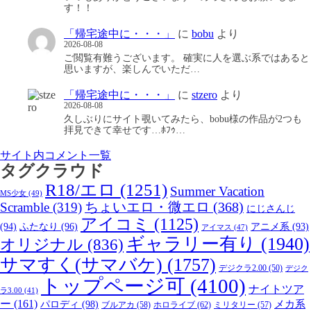
す！！
「帰宅途中に・・・」
に
bobu
より
2026-08-08
ご閲覧有難うございます。 確実に人を選ぶ系ではあると
思いますが、楽しんでいただ…
「帰宅途中に・・・」
に
stzero
より
2026-08-08
久しぶりにサイト覗いてみたら、bobu様の作品が2つも
拝見できて幸せです…ﾎﾌｩ…
サイト内コメント一覧
タグクラウド
R18/エロ
(1251)
Summer Vacation
MS少女
(49)
Scramble
(319)
ちょいエロ・微エロ
(368)
にじさんじ
アイコミ
(1125)
(94)
ふたなり
(96)
アニメ系
(93)
アイマス
(47)
ギャラリー有り
(1940)
オリジナル
(836)
サマすく(サマバケ)
(1757)
デジクラ2.00
(50)
デジク
トップページ可
(4100)
ナイトツア
ラ3.00
(41)
ー
(161)
パロディ
(98)
メカ系
ブルアカ
(58)
ホロライブ
(62)
ミリタリー
(57)