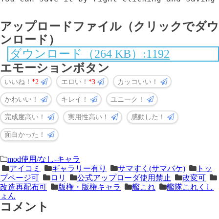
アップロードファイル（クリックでダウ
ンロード）
ダウンロード（264 KB）:1192
エモーションボタン
いいね！
2
エロい！
3
カッコいい！
かわいい！
キレイ！
ユニーク！
完成度高い！
実用性高い！
感動した！
面白かった！
＜
前
mod使用/なし-キャラ
アイコミ
ギャラリー有り
サマすく(サマバケ)
トッ
次
の
プページ可
ロリ
公式アップローダ使用禁止
改変可
の
記
改造再配布可
版権・版権キャラ
艦これ
艦隊これくし
ょん
記
事
コメント
事
＞