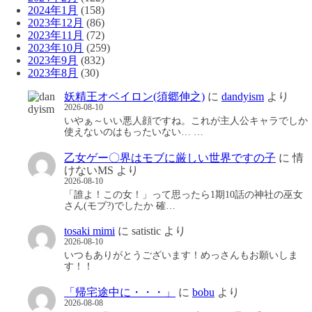
2024年1月
(158)
2023年12月
(86)
2023年11月
(72)
2023年10月
(259)
2023年9月
(832)
2023年8月
(30)
妖精王オベイロン(須郷伸之)
に
dandyism
より
2026-08-10
いやぁ～いい悪人顔ですね。これが主人公キャラでしか
使えないのはもったいない… …
乙女ゲー〇界はモブに厳しい世界ですの子
に
情
けないMS
より
2026-08-10
「誰よ！この女！」って思ったら1期10話の神社の巫女
さん(モブ?)でしたか 確…
tosaki mimi
に
satistic
より
2026-08-10
いつもありがとうございます！めっさんもお願いしま
す！！
「帰宅途中に・・・」
に
bobu
より
2026-08-08