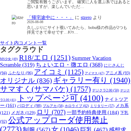
ご閲覧有難うございます。 確実に人を選ぶ系ではあると
思いますが、楽しんでいただ…
「帰宅途中に・・・」
に
stzero
より
2026-08-08
久しぶりにサイト覗いてみたら、bobu様の作品が2つも
拝見できて幸せです…ﾎﾌｩ…
サイト内コメント一覧
タグクラウド
R18/エロ
(1251)
Summer Vacation
MS少女
(49)
Scramble
(319)
ちょいエロ・微エロ
(368)
にじさんじ
アイコミ
(1125)
(94)
ふたなり
(96)
アニメ系
(93)
アイマス
(47)
ギャラリー有り
(1940)
オリジナル
(836)
サマすく(サマバケ)
(1757)
デジクラ2.00
(50)
デジク
トップページ可
(4100)
ナイトツア
ラ3.00
(41)
ー
(161)
パロディ
(98)
メカ系
ブルアカ
(58)
ホロライブ
(62)
ミリタリー
(57)
ロリ
(707)
一部予約特典使用
(184)
メガネ
(129)
(121)
下乳
公式アップローダ使用禁止
(92)
(2773)
女
(1046)
制服
(567)
巨乳
(467)
感想求