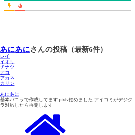
あにあに
さんの投稿（最新6件）
レイ
イオリ
チナツ
アコ
アカネ
カリン
あにあに
基本バニラで作成してます pixiv始めました アイコミがデジク
ラ対応したら再開します