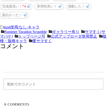
完成度高い！
4
実用性高い！
感動した！
面白かった！
＜
前
mod使用/なし-キャラ
Summer Vacation Scramble
ギャラリー有り
サマすく(サ
次
の
マバケ)
トップページ可
公式アップローダ使用禁止
版
の
記
権・版権キャラ
要サマすく
コメント
記
事
事
＞
0
COMMENTS