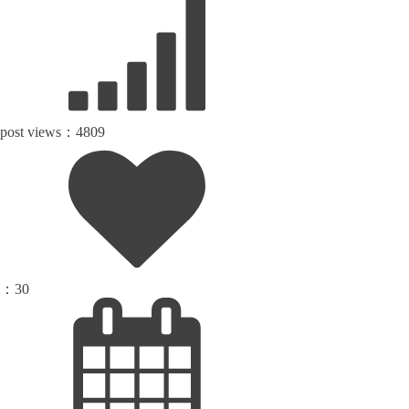
post views：
4809
：
30