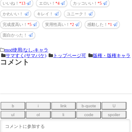
いいね！
13
エロい！
4
カッコいい！
5
かわいい！
キレイ！
ユニーク！
完成度高い！
5
実用性高い！
2
感動した！
1
面白かった！
＜
前
mod使用/なし-キャラ
サマすく(サマバケ)
トップページ可
版権・版権キャラ
次
の
コメント
の
記
記
事
事
＞