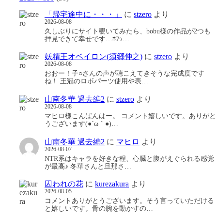
「帰宅途中に・・・」
に
stzero
より
2026-08-08
久しぶりにサイト覗いてみたら、bobu様の作品が2つも
拝見できて幸せです…ﾎﾌｩ…
妖精王オベイロン(須郷伸之)
に
stzero
より
2026-08-08
おおー！子○さんの声が聴こえてきそうな完成度です
ね！ 王冠のロボパーツ使用や表…
山南冬華 過去編2
に
stzero
より
2026-08-08
マヒロ様こんばんはー。 コメント嬉しいです。ありがと
うございます(●´ω｀●)…
山南冬華 過去編2
に
マヒロ
より
2026-08-07
NTR系はキャラを好きな程、心臓と腹がえぐられる感覚
が最高♪ 冬華さんと旦那さ…
囚われの花
に
kurezakura
より
2026-08-05
コメントありがとうございます。そう言っていただける
と嬉しいです。骨の腕を動かすの…