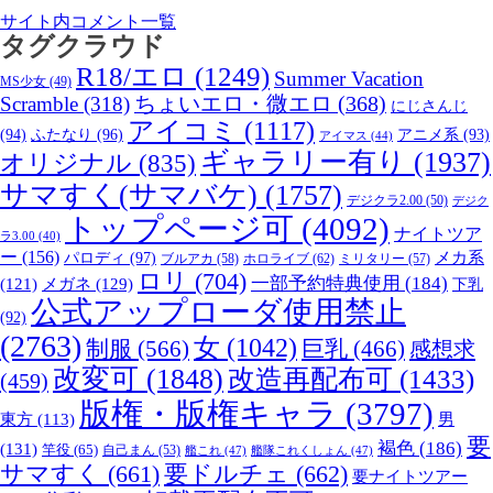
サイト内コメント一覧
タグクラウド
R18/エロ
(1249)
Summer Vacation
MS少女
(49)
Scramble
(318)
ちょいエロ・微エロ
(368)
にじさんじ
アイコミ
(1117)
(94)
ふたなり
(96)
アニメ系
(93)
アイマス
(44)
ギャラリー有り
(1937)
オリジナル
(835)
サマすく(サマバケ)
(1757)
デジクラ2.00
(50)
デジク
トップページ可
(4092)
ナイトツア
ラ3.00
(40)
ー
(156)
パロディ
(97)
メカ系
ブルアカ
(58)
ホロライブ
(62)
ミリタリー
(57)
ロリ
(704)
一部予約特典使用
(184)
メガネ
(129)
(121)
下乳
公式アップローダ使用禁止
(92)
(2763)
女
(1042)
制服
(566)
巨乳
(466)
感想求
改変可
(1848)
改造再配布可
(1433)
(459)
版権・版権キャラ
(3797)
男
東方
(113)
要
褐色
(186)
(131)
竿役
(65)
自己まん
(53)
艦これ
(47)
艦隊これくしょん
(47)
サマすく
(661)
要ドルチェ
(662)
要ナイトツアー