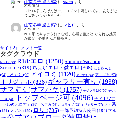
山南冬華 過去編2
に
stzero
より
2026-08-08
マヒロ様こんばんはー。 コメント嬉しいです。ありがと
うございます(●´ω｀●)…
山南冬華 過去編2
に
マヒロ
より
2026-08-07
NTR系はキャラを好きな程、心臓と腹がえぐられる感覚
が最高♪ 冬華さんと旦那さ…
サイト内コメント一覧
タグクラウド
R18/エロ
(1250)
Summer Vacation
MS少女
(49)
Scramble
(319)
ちょいエロ・微エロ
(368)
にじさんじ
アイコミ
(1120)
(94)
ふたなり
(96)
アニメ系
(93)
アイマス
(46)
ギャラリー有り
(1938)
オリジナル
(836)
サマすく(サマバケ)
(1757)
デジクラ2.00
(50)
デジク
トップページ可
(4096)
ナイトツア
ラ3.00
(41)
ー
(159)
パロディ
(98)
メカ系
ブルアカ
(58)
ホロライブ
(62)
ミリタリー
(57)
ロリ
(705)
一部予約特典使用
(184)
メガネ
(129)
(121)
下乳
公式アップローダ使用禁止