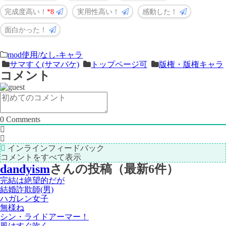
完成度高い！
8
実用性高い！
感動した！
面白かった！
＜
前
mod使用/なし-キャラ
サマすく(サマバケ)
トップページ可
版権・版権キャラ
次
の
コメント
の
記
記
事
事
＞
0
Comments
インラインフィードバック
コメントをすべて表示
dandyism
さんの投稿（最新6件）
完結は絶望的だが
結婚詐欺師(男)
ハガレン女子
無様ね
シン・ライドアーマー！
風はすぐ吹く