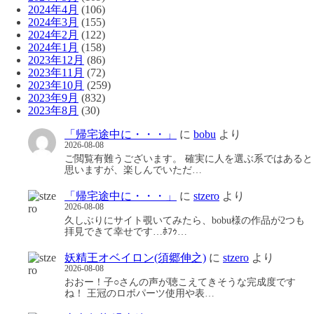
2024年4月
(106)
2024年3月
(155)
2024年2月
(122)
2024年1月
(158)
2023年12月
(86)
2023年11月
(72)
2023年10月
(259)
2023年9月
(832)
2023年8月
(30)
「帰宅途中に・・・」
に
bobu
より
2026-08-08
ご閲覧有難うございます。 確実に人を選ぶ系ではあると
思いますが、楽しんでいただ…
「帰宅途中に・・・」
に
stzero
より
2026-08-08
久しぶりにサイト覗いてみたら、bobu様の作品が2つも
拝見できて幸せです…ﾎﾌｩ…
妖精王オベイロン(須郷伸之)
に
stzero
より
2026-08-08
おおー！子○さんの声が聴こえてきそうな完成度です
ね！ 王冠のロボパーツ使用や表…