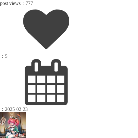
post views：
777
：
5
：
2025-02-23