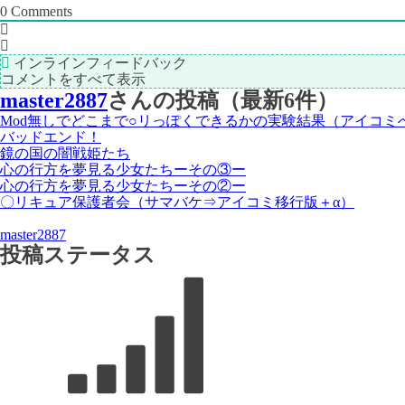
0
Comments
インラインフィードバック
コメントをすべて表示
master2887
さんの投稿（最新6件）
Mod無しでどこまで○リっぽくできるかの実験結果（アイコミ
バッドエンド！
鏡の国の闇戦姫たち
心の行方を夢見る少女たちーその③ー
心の行方を夢見る少女たちーその②ー
〇リキュア保護者会（サマバケ⇒アイコミ移行版＋α）
master2887
投稿ステータス