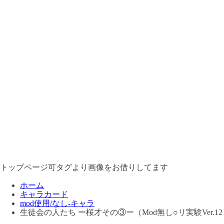
トップページ可タグより画像をお借りしてます
ホーム
キャラカード
mod使用/なし-キャラ
生徒会の人たち ー桜才その③ー（Mod無し○リ実験Ver.12