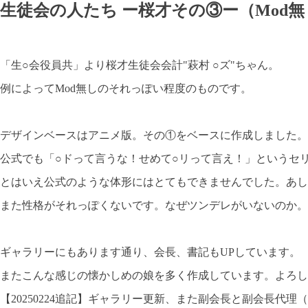
生徒会の人たち ー桜才その③ー（Mod無し○
「生○会役員共」より桜才生徒会会計"萩村 ○ズ"ちゃん。
例によってMod無しのそれっぽい程度のものです。
デザインベースはアニメ版。その①をベースに作成しました。
公式でも「○ドって言うな！せめて○リって言え！」というセ
とはいえ公式のような体形にはとてもできませんでした。あし
また性格がそれっぽくないです。なぜツンデレがいないのか。
ギャラリーにもあります通り、会長、書記もUPしています。
またこんな感じの懐かしめの娘を多く作成しています。よろし
【20250224追記】ギャラリー更新、また副会長と副会長代理