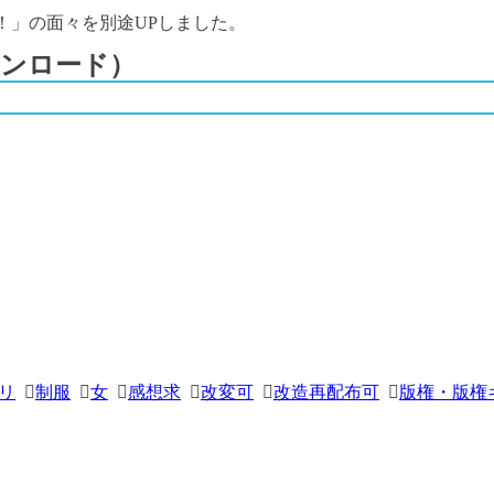
る！」の面々を別途UPしました。
ンロード）
リ
制服
女
感想求
改変可
改造再配布可
版権・版権