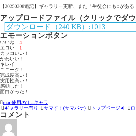
【20250308追記】ギャラリー更新、また「生徒会にも○があ
アップロードファイル（クリックでダウ
ダウンロード（240 KB）:1013
エモーションボタン
いいね！
4
エロい！
1
カッコいい！
かわいい！
キレイ！
ユニーク！
完成度高い！
実用性高い！
感動した！
面白かった！
＜
前
mod使用/なし-キャラ
ギャラリー有り
サマすく(サマバケ)
トップページ可
ロ
次
の
コメント
の
記
記
事
事
＞