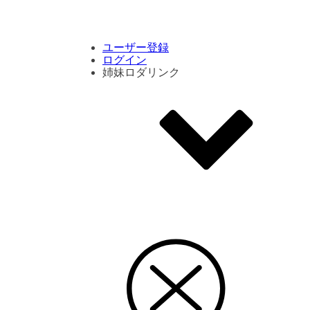
コメント数ランキング
PVランキング
ボタン別ランキング
エモーションボタンランキング
DLランキング
ユーザー登録
ログイン
姉妹ロダリンク
エモクリ
コイカツサンシャイン
ハニセレ2