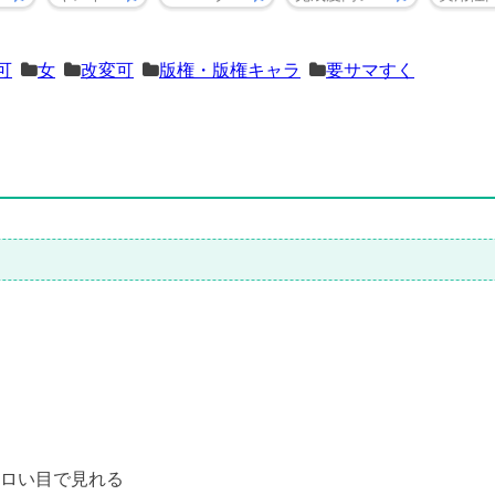
可
女
改変可
版権・版権キャラ
要サマすく
ロい目で見れる