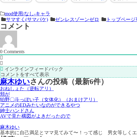
＜
前
mod使用/なし-キャラ
サマすく(サマバケ)
ゼンレスゾーンゼロ
トップページ
次
の
コメント
の
記
記
事
事
＞
0
Comments
インラインフィードバック
コメントをすべて表示
麻木ゆい
さんの投稿（最新6件）
おねしょた（逆転アリ）
頬が
狛野〇斗っぽい子（女体化）（おまけアリ）
アニメのEDみたいなのができるやつ
紳士ハンドさん
AVで見た構図がよきだったので
麻木ゆい
基本的に自己満足とママ見てみて〜！って感じ 男女等しくエ