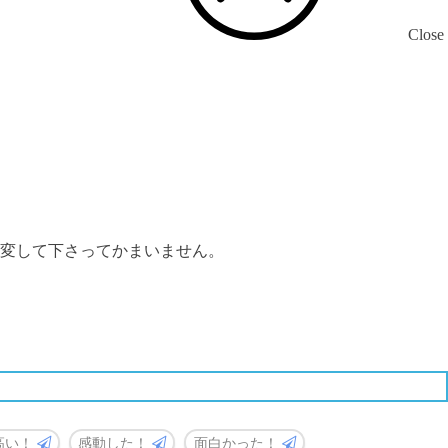
Close
変して下さってかまいません。
高い！
感動した！
面白かった！