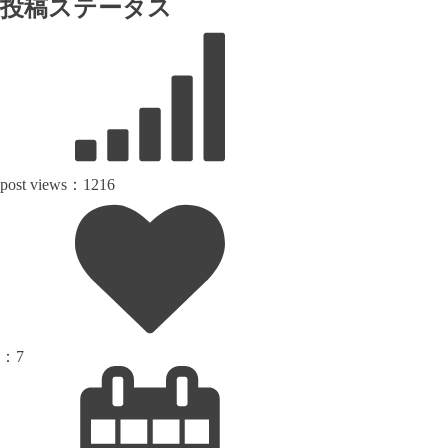
投稿ステータス
post views：
1216
：
7