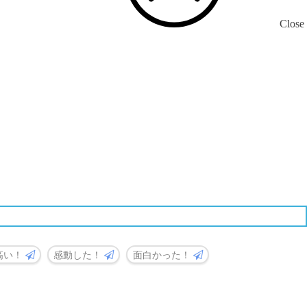
Close
高い！
感動した！
面白かった！