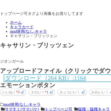
トップページ可タグより画像をお借りしてます
ホーム
キャラカード
mod使用/なし-キャラ
キャサリン・ブリッツェン
キャサリン・ブリッツェン
ジオンガール
アップロードファイル（クリックでダウ
ダウンロード（264 KB）:1164
エモーションボタン
いいね！
5
エロい！
1
カッコいい！
かわいい！
＜
前
mod使用/なし-キャラ
サマすく(サマバケ)
トップページ可
版権・版権キャラ
次
の