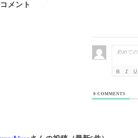
コメント
の
記
記
事
事
＞
0
COMMENTS