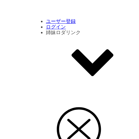
コメント数ランキング
PVランキング
ボタン別ランキング
エモーションボタンランキング
DLランキング
ユーザー登録
ログイン
姉妹ロダリンク
エモクリ
コイカツサンシャイン
ハニセレ2