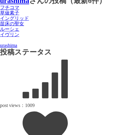
urashima
さんの投稿（最新6件）
フチコマ
草薙素子
イングリッド
苗床の聖女
ルーシェ
イヴリン
urashima
投稿ステータス
post views：
1009