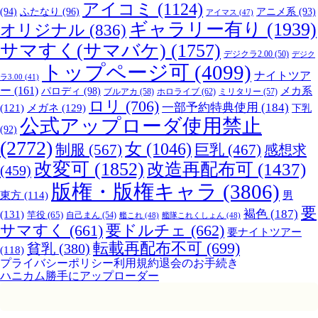
アイコミ
(1124)
(94)
ふたなり
(96)
アニメ系
(93)
アイマス
(47)
ギャラリー有り
(1939)
オリジナル
(836)
サマすく(サマバケ)
(1757)
デジクラ2.00
(50)
デジク
トップページ可
(4099)
ナイトツア
ラ3.00
(41)
ー
(161)
パロディ
(98)
メカ系
ブルアカ
(58)
ホロライブ
(62)
ミリタリー
(57)
ロリ
(706)
一部予約特典使用
(184)
メガネ
(129)
(121)
下乳
公式アップローダ使用禁止
(92)
(2772)
女
(1046)
制服
(567)
巨乳
(467)
感想求
改変可
(1852)
改造再配布可
(1437)
(459)
版権・版権キャラ
(3806)
男
東方
(114)
要
褐色
(187)
(131)
竿役
(65)
自己まん
(54)
艦これ
(48)
艦隊これくしょん
(48)
サマすく
(661)
要ドルチェ
(662)
要ナイトツアー
転載再配布不可
(699)
貧乳
(380)
(118)
プライバシーポリシー
利用規約
退会のお手続き
ハニカム勝手にアップローダー