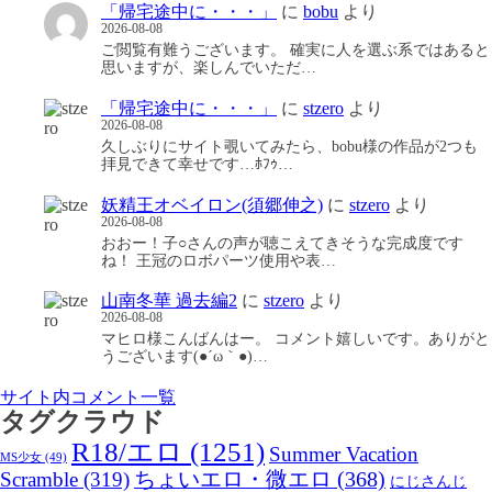
「帰宅途中に・・・」
に
bobu
より
2026-08-08
ご閲覧有難うございます。 確実に人を選ぶ系ではあると
思いますが、楽しんでいただ…
「帰宅途中に・・・」
に
stzero
より
2026-08-08
久しぶりにサイト覗いてみたら、bobu様の作品が2つも
拝見できて幸せです…ﾎﾌｩ…
妖精王オベイロン(須郷伸之)
に
stzero
より
2026-08-08
おおー！子○さんの声が聴こえてきそうな完成度です
ね！ 王冠のロボパーツ使用や表…
山南冬華 過去編2
に
stzero
より
2026-08-08
マヒロ様こんばんはー。 コメント嬉しいです。ありがと
うございます(●´ω｀●)…
サイト内コメント一覧
タグクラウド
R18/エロ
(1251)
Summer Vacation
MS少女
(49)
Scramble
(319)
ちょいエロ・微エロ
(368)
にじさんじ