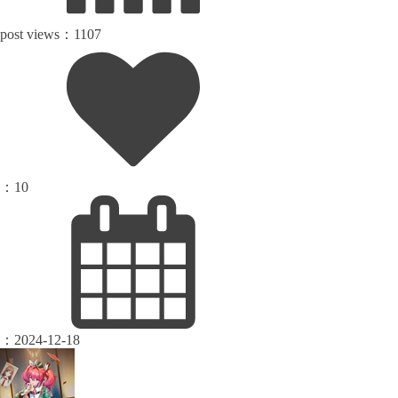
post views：
1107
：
10
：
2024-12-18