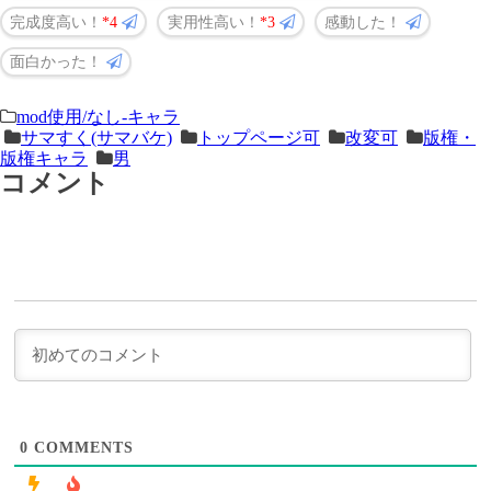
完成度高い！
4
実用性高い！
3
感動した！
面白かった！
＜
前
mod使用/なし-キャラ
サマすく(サマバケ)
トップページ可
改変可
版権・
次
の
版権キャラ
男
の
記
コメント
記
事
事
＞
0
COMMENTS