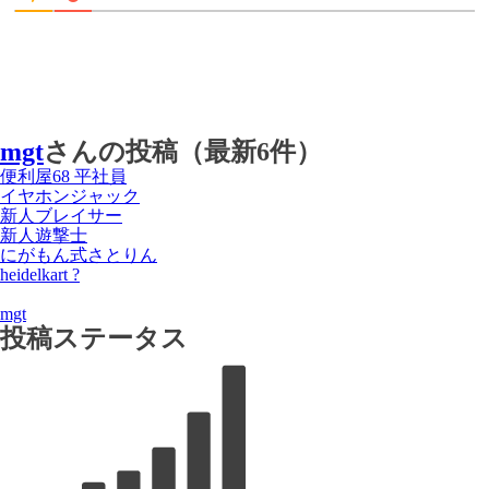
mgt
さんの投稿（最新6件）
便利屋68 平社員
イヤホンジャック
新人ブレイサー
新人遊撃士
にがもん式さとりん
heidelkart ?
mgt
投稿ステータス