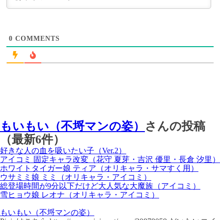
0
COMMENTS
もいもい（不埒マンの姿）
さんの投稿
（最新6件）
好きな人の血を吸いたい子（Ver.2）
アイコミ 固定キャラ改変（花守 夏芽・吉沢 優里・長倉 汐里）
ホワイトタイガー娘 ティア（オリキャラ・サマすく用）
ウサミミ娘 ミミ（オリキャラ・アイコミ）
総登場時間が9分以下だけど大人気な大魔族（アイコミ）
雪ヒョウ娘 レオナ（オリキャラ・アイコミ）
もいもい（不埒マンの姿）