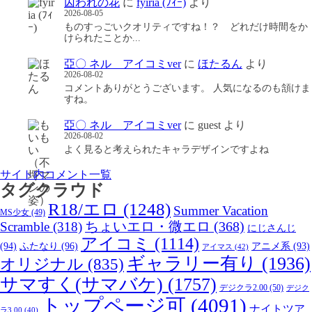
囚われの花
に
fyiria (ﾌｨｰ)
より
2026-08-05
ものすっごいクオリティですね！？ どれだけ時間をか
けられたことか...
亞〇 ネル アイコミver
に
ほたるん
より
2026-08-02
コメントありがとうございます。 人気になるのも頷けま
すね。
亞〇 ネル アイコミver
に
guest
より
2026-08-02
よく見ると考えられたキャラデザインですよね
サイト内コメント一覧
タグクラウド
R18/エロ
(1248)
Summer Vacation
MS少女
(49)
Scramble
(318)
ちょいエロ・微エロ
(368)
にじさんじ
アイコミ
(1114)
(94)
ふたなり
(96)
アニメ系
(93)
アイマス
(42)
ギャラリー有り
(1936)
オリジナル
(835)
サマすく(サマバケ)
(1757)
デジクラ2.00
(50)
デジク
トップページ可
(4091)
ナイトツア
ラ3.00
(40)