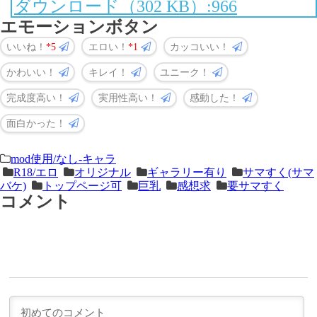
ダウンロード（302 KB）:966
エモーションボタン
いいね！
5
エロい！
1
カッコいい！
かわいい！
キレイ！
ユニーク！
完成度高い！
実用性高い！
感動した！
面白かった！
＜
前
mod使用/なし-キャラ
R18/エロ
オリジナル
ギャラリー有り
サマすく(サマ
次
の
バケ)
トップページ可
巨乳
感想求
要サマすく
の
記
コメント
記
事
事
＞