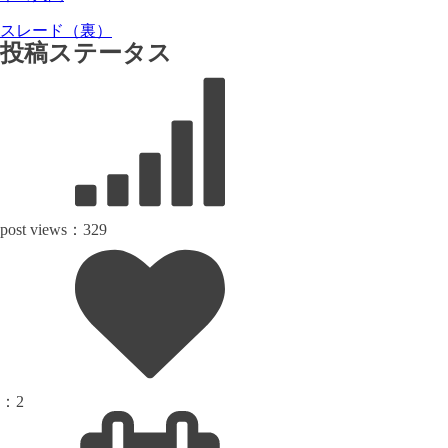
スレード（裏）
投稿ステータス
post views：
329
：
2