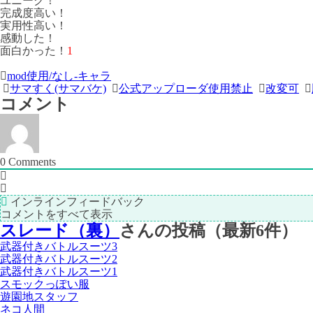
ユニーク！
完成度高い！
実用性高い！
感動した！
面白かった！
1
＜
前
mod使用/なし-キャラ
サマすく(サマバケ)
公式アップローダ使用禁止
改変可
次
の
コメント
の
記
記
事
事
＞
0
Comments
インラインフィードバック
コメントをすべて表示
スレード（裏）
さんの投稿（最新6件）
武器付きバトルスーツ3
武器付きバトルスーツ2
武器付きバトルスーツ1
スモックっぽい服
遊園地スタッフ
ネコ人間