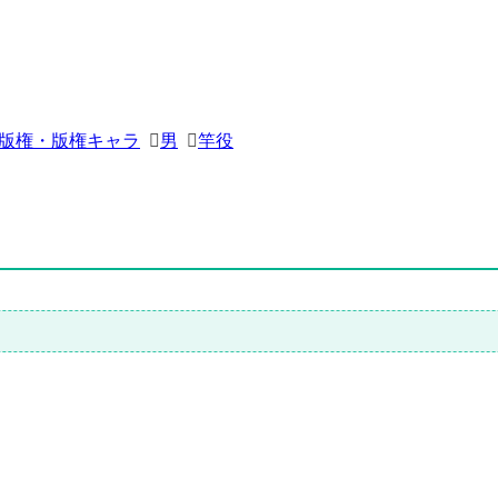
版権・版権キャラ
男
竿役