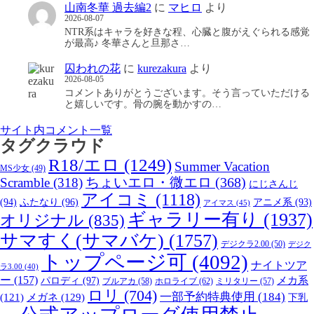
山南冬華 過去編2
に
マヒロ
より
2026-08-07
NTR系はキャラを好きな程、心臓と腹がえぐられる感覚
が最高♪ 冬華さんと旦那さ…
囚われの花
に
kurezakura
より
2026-08-05
コメントありがとうございます。そう言っていただける
と嬉しいです。骨の腕を動かすの…
サイト内コメント一覧
タグクラウド
R18/エロ
(1249)
Summer Vacation
MS少女
(49)
Scramble
(318)
ちょいエロ・微エロ
(368)
にじさんじ
アイコミ
(1118)
(94)
ふたなり
(96)
アニメ系
(93)
アイマス
(45)
ギャラリー有り
(1937)
オリジナル
(835)
サマすく(サマバケ)
(1757)
デジクラ2.00
(50)
デジク
トップページ可
(4092)
ナイトツア
ラ3.00
(40)
ー
(157)
パロディ
(97)
メカ系
ブルアカ
(58)
ホロライブ
(62)
ミリタリー
(57)
ロリ
(704)
一部予約特典使用
(184)
メガネ
(129)
(121)
下乳