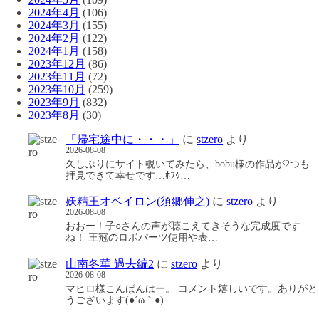
2024年4月
(106)
2024年3月
(155)
2024年2月
(122)
2024年1月
(158)
2023年12月
(86)
2023年11月
(72)
2023年10月
(259)
2023年9月
(832)
2023年8月
(30)
「帰宅途中に・・・」
に
stzero
より
2026-08-08
久しぶりにサイト覗いてみたら、bobu様の作品が2つも
拝見できて幸せです…ﾎﾌｩ…
妖精王オベイロン(須郷伸之)
に
stzero
より
2026-08-08
おおー！子○さんの声が聴こえてきそうな完成度です
ね！ 王冠のロボパーツ使用や表…
山南冬華 過去編2
に
stzero
より
2026-08-08
マヒロ様こんばんはー。 コメント嬉しいです。ありがと
うございます(●´ω｀●)…