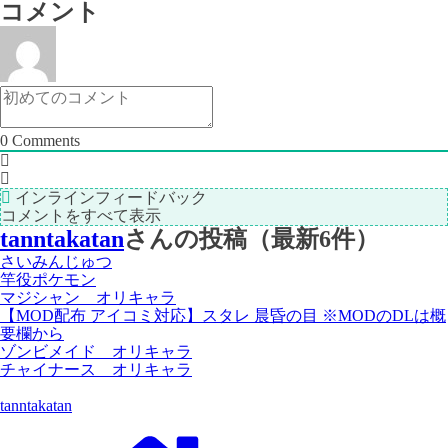
の
記
コメント
記
事
事
＞
0
Comments
インラインフィードバック
コメントをすべて表示
tanntakatan
さんの投稿（最新6件）
さいみんじゅつ
竿役ポケモン
マジシャン オリキャラ
【MOD配布 アイコミ対応】スタレ 晨昏の目 ※MODのDLは概
要欄から
ゾンビメイド オリキャラ
チャイナース オリキャラ
tanntakatan