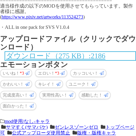
=========================================
適当様作成の以下のMODを使用させてもらっています。製作
者様に感謝。
(
https://www.pixiv.net/artworks/113524273
)
・ALL in one pack for SVS V1.0.4
アップロードファイル（クリックでダウ
ンロード）
ダウンロード（275 KB）:2186
エモーションボタン
いいね！
3
エロい！
3
カッコいい！
かわいい！
キレイ！
ユニーク！
完成度高い！
実用性高い！
感動した！
面白かった！
＜
前
mod使用/なし-キャラ
サマすく(サマバケ)
ゼンレスゾーンゼロ
トップページ
次
の
可
公式アップローダ使用禁止
版権・版権キャラ