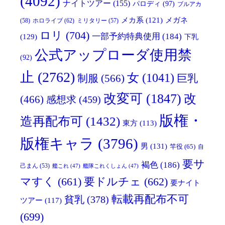
(4092)
ナイトツアー
(155)
パロディ
(97)
ブルアカ
メガネ
メカ系
(121)
(58)
ホロライブ
(62)
ミリタリー
(57)
ロリ
(704)
一部予約特典使用
(184)
(129)
下乳
公式アップローダ使用禁
(92)
止
(2762)
女
(1041)
制服
(566)
巨乳
改変可
(1847)
改
(466)
感想求
(459)
版権・
造再配布可
(1432)
東方
(113)
版権キャラ
(3796)
男
(131)
竿役
(65)
自
要サ
褐色
(186)
己まん
(53)
艦これ
(47)
艦隊これくしょん
(47)
マすく
(661)
要ドルチェ
(662)
要ナイト
転載再配布不可
貧乳
(378)
ツアー
(117)
(699)