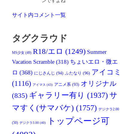
ンですよね
サイト内コメント一覧
タグクラウド
R18/エロ
(1249)
Summer
MS少女
(49)
Vacation Scramble
(318)
ちょいエロ・微エ
アイコミ
ロ
(368)
にじさんじ
(94)
ふたなり
(96)
(1116)
オリジナル
アニメ系
(93)
アイマス
(43)
ギャラリー有り
(1937)
サ
(835)
マすく(サマバケ)
(1757)
デジクラ2.00
トップページ可
(50)
デジクラ3.00
(40)