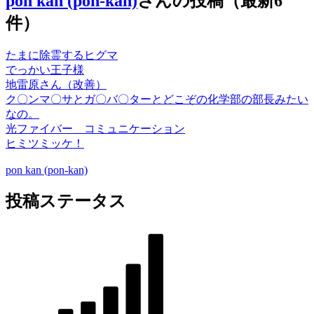
pon kan (pon-kan)
さんの投稿（最新6
件）
たまに除霊するヒグマ
でっかい王子様
地雷原さん（改善）
ク〇ンマ〇サとガ〇バ〇ターとどこぞの化学部の部長みたい
なの。
光ファイバー コミュニケーション
ヒミツミッケ！
pon kan (pon-kan)
投稿ステータス