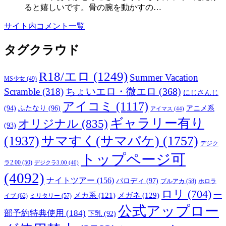
ると嬉しいです。骨の腕を動かすの…
サイト内コメント一覧
タグクラウド
R18/エロ
(1249)
Summer Vacation
MS少女
(49)
Scramble
(318)
ちょいエロ・微エロ
(368)
にじさんじ
アイコミ
(1117)
(94)
ふたなり
(96)
アニメ系
アイマス
(44)
ギャラリー有り
オリジナル
(835)
(93)
(1937)
サマすく(サマバケ)
(1757)
デジク
トップページ可
ラ2.00
(50)
デジクラ3.00
(40)
(4092)
ナイトツアー
(156)
パロディ
(97)
ブルアカ
(58)
ホロラ
ロリ
(704)
一
メガネ
(129)
メカ系
(121)
イブ
(62)
ミリタリー
(57)
公式アップロー
部予約特典使用
(184)
下乳
(92)