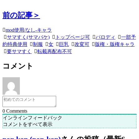
前の記事＞
mod使用/なし-キャラ
サマすく(サマバケ)
トップページ可
パロディ
一部予
約特典使用
制服
女
巨乳
改変可
版権・版権キャラ
要サマすく
転載再配布不可
コメント
0
Comments
インラインフィードバック
コメントをすべて表示