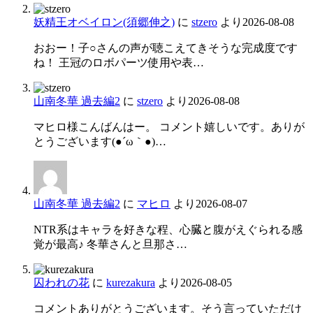
妖精王オベイロン(須郷伸之)
に
stzero
より
2026-08-08
おおー！子○さんの声が聴こえてきそうな完成度です
ね！ 王冠のロボパーツ使用や表…
山南冬華 過去編2
に
stzero
より
2026-08-08
マヒロ様こんばんはー。 コメント嬉しいです。ありが
とうございます(●´ω｀●)…
山南冬華 過去編2
に
マヒロ
より
2026-08-07
NTR系はキャラを好きな程、心臓と腹がえぐられる感
覚が最高♪ 冬華さんと旦那さ…
囚われの花
に
kurezakura
より
2026-08-05
コメントありがとうございます。そう言っていただけ