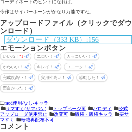
コーディネートのヒントになれば。
今作はサイバーホーンがかなり万能ですね。
アップロードファイル（クリックでダウ
ンロード）
ダウンロード（333 KB）:156
エモーションボタン
いいね！
1
エロい！
カッコいい！
かわいい！
キレイ！
ユニーク！
完成度高い！
実用性高い！
感動した！
面白かった！
＜
前
mod使用/なし-キャラ
サマすく(サマバケ)
トップページ可
パロディ
公式
次
の
アップローダ使用禁止
改変可
版権・版権キャラ
要サ
の
記
マすく
転載再配布不可
コメント
記
事