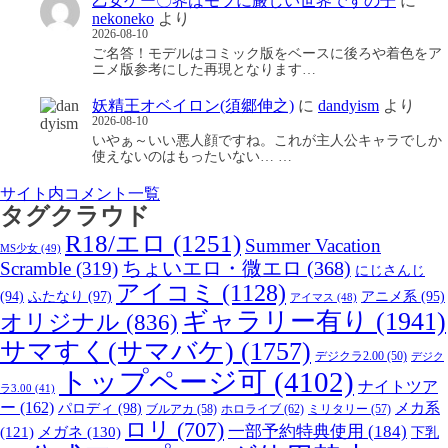
乙女ゲー〇界はモブに厳しい世界ですの子
に
nekoneko
より
2026-08-10
ご名答！モデルはコミック版をベースに後ろや着色をア
ニメ版参考にした再現となります…
妖精王オベイロン(須郷伸之)
に
dandyism
より
2026-08-10
いやぁ～いい悪人顔ですね。これが主人公キャラでしか
使えないのはもったいない… …
サイト内コメント一覧
タグクラウド
R18/エロ
(1251)
Summer Vacation
MS少女
(49)
Scramble
(319)
ちょいエロ・微エロ
(368)
にじさんじ
アイコミ
(1128)
(94)
ふたなり
(97)
アニメ系
(95)
アイマス
(48)
ギャラリー有り
(1941)
オリジナル
(836)
サマすく(サマバケ)
(1757)
デジクラ2.00
(50)
デジク
トップページ可
(4102)
ナイトツア
ラ3.00
(41)
ー
(162)
パロディ
(98)
メカ系
ブルアカ
(58)
ホロライブ
(62)
ミリタリー
(57)
ロリ
(707)
一部予約特典使用
(184)
メガネ
(130)
(121)
下乳