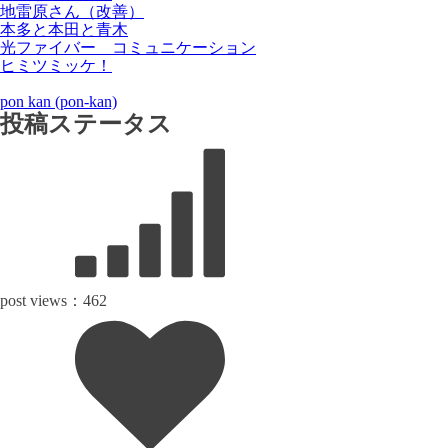
地雷原さん（改善）
本多と本田と青木
光ファイバー コミュニケーション
ヒミツミッケ！
pon kan (pon-kan)
投稿ステータス
post views：
462