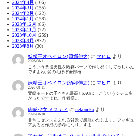
2024年4月
(106)
2024年3月
(155)
2024年2月
(122)
2024年1月
(158)
2023年12月
(86)
2023年11月
(72)
2023年10月
(259)
2023年9月
(832)
2023年8月
(30)
妖精王オベイロン(須郷伸之)
に
マヒロ
より
2026-08-11
こういう悪役男性を既存パーツで作り易くして欲しいん
ですよね; 髪の毛ほぼ全部植…
妖精王オベイロン(須郷伸之)
に
マヒロ
より
2026-08-11
変態モードの子⚪︎さん最高♪ SAOは、こういうシチュ多
かったですよね。作者様…
肉感少女 ミスティ
に
nekoneko
より
2026-08-10
非常にセンスあふれる背景で感服いたします。フィギュ
アあると作成の参考になりますよ…