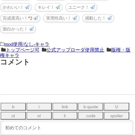
かわいい！
キレイ！
ユニーク！
完成度高い！
2
実用性高い！
感動した！
面白かった！
＜
前
mod使用/なし-キャラ
トップページ可
公式アップローダ使用禁止
版権・版
次
の
権キャラ
の
記
コメント
記
事
事
＞