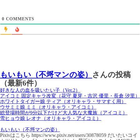
0
COMMENTS
もいもい（不埒マンの姿）
さんの投稿
（最新6件）
好きな人の血を吸いたい子（Ver.2）
アイコミ 固定キャラ改変（花守 夏芽・吉沢 優里・長倉 汐里）
ホワイトタイガー娘 ティア（オリキャラ・サマすく用）
ウサミミ娘 ミミ（オリキャラ・アイコミ）
総登場時間が9分以下だけど大人気な大魔族（アイコミ）
雪ヒョウ娘 レオナ（オリキャラ・アイコミ）
もいもい（不埒マンの姿）
Pixivはこちら https://www.pixiv.net/users/30878059 だいたいコイ