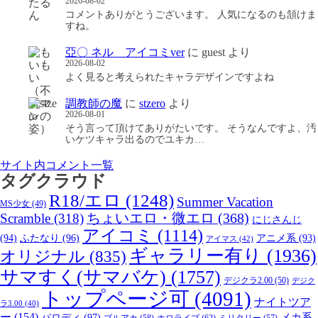
2026-08-02
コメントありがとうございます。 人気になるのも頷けま
すね。
亞〇 ネル アイコミver
に
guest
より
2026-08-02
よく見ると考えられたキャラデザインですよね
調教師の魔
に
stzero
より
2026-08-01
そう言って頂けてありがたいです。 そうなんですよ、汚
いケツキャラ出るのでユキカ…
サイト内コメント一覧
タグクラウド
R18/エロ
(1248)
Summer Vacation
MS少女
(49)
Scramble
(318)
ちょいエロ・微エロ
(368)
にじさんじ
アイコミ
(1114)
(94)
ふたなり
(96)
アニメ系
(93)
アイマス
(42)
ギャラリー有り
(1936)
オリジナル
(835)
サマすく(サマバケ)
(1757)
デジクラ2.00
(50)
デジク
トップページ可
(4091)
ナイトツア
ラ3.00
(40)
ー
(154)
パロディ
(97)
メカ系