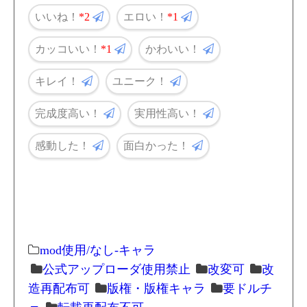
いいね！
2
エロい！
1
カッコいい！
1
かわいい！
キレイ！
ユニーク！
完成度高い！
実用性高い！
感動した！
面白かった！
mod使用/なし-キャラ
公式アップローダ使用禁止
改変可
改
造再配布可
版権・版権キャラ
要ドルチ