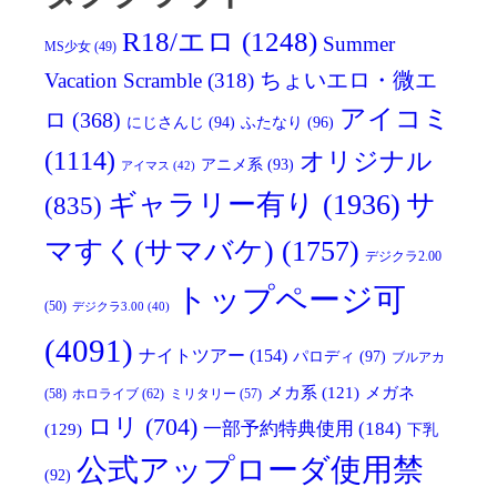
R18/エロ
(1248)
Summer
MS少女
(49)
Vacation Scramble
(318)
ちょいエロ・微エ
アイコミ
ロ
(368)
にじさんじ
(94)
ふたなり
(96)
(1114)
オリジナル
アニメ系
(93)
アイマス
(42)
ギャラリー有り
(1936)
サ
(835)
マすく(サマバケ)
(1757)
デジクラ2.00
トップページ可
(50)
デジクラ3.00
(40)
(4091)
ナイトツアー
(154)
パロディ
(97)
ブルアカ
メガネ
メカ系
(121)
(58)
ホロライブ
(62)
ミリタリー
(57)
ロリ
(704)
一部予約特典使用
(184)
(129)
下乳
公式アップローダ使用禁
(92)