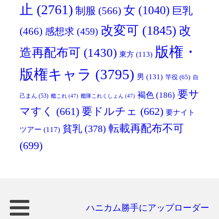
止
(2761)
女
(1040)
制服
(566)
巨乳
改変可
(1845)
改
(466)
感想求
(459)
版権・
造再配布可
(1430)
東方
(113)
版権キャラ
(3795)
男
(131)
竿役
(65)
自
要サ
褐色
(186)
己まん
(53)
艦これ
(47)
艦隊これくしょん
(47)
マすく
(661)
要ドルチェ
(662)
要ナイト
転載再配布不可
貧乳
(378)
ツアー
(117)
(699)
ハニカム勝手にアップローダー