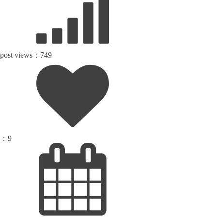
post views：
749
：
9