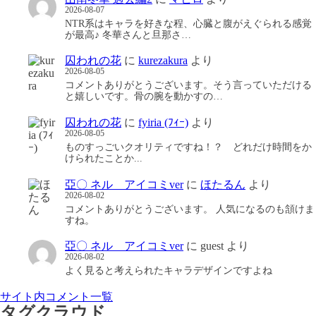
2026-08-07
NTR系はキャラを好きな程、心臓と腹がえぐられる感覚
が最高♪ 冬華さんと旦那さ…
囚われの花
に
kurezakura
より
2026-08-05
コメントありがとうございます。そう言っていただける
と嬉しいです。骨の腕を動かすの…
囚われの花
に
fyiria (ﾌｨｰ)
より
2026-08-05
ものすっごいクオリティですね！？ どれだけ時間をか
けられたことか...
亞〇 ネル アイコミver
に
ほたるん
より
2026-08-02
コメントありがとうございます。 人気になるのも頷けま
すね。
亞〇 ネル アイコミver
に
guest
より
2026-08-02
よく見ると考えられたキャラデザインですよね
サイト内コメント一覧
タグクラウド