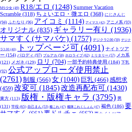
R18/エロ
(1248)
Summer Vacation
MS少女
(49)
Scramble
(318)
ちょいエロ・微エロ
(368)
にじさんじ
アイコミ
(1114)
(94)
ふたなり
(96)
アニメ系
(93)
アイマス
(42)
ギャラリー有り
(1936)
オリジナル
(835)
サマすく(サマバケ)
(1757)
デジクラ2.00
(50)
デジク
トップページ可
(4091)
ナイトツア
ラ3.00
(40)
ー
(154)
パロディ
(97)
メカ系
ブルアカ
(58)
ホロライブ
(62)
ミリタリー
(57)
ロリ
(704)
一部予約特典使用
(184)
メガネ
(129)
(121)
下乳
公式アップローダ使用禁止
(92)
(2761)
女
(1040)
制服
(566)
巨乳
(466)
感想求
改変可
(1845)
改造再配布可
(1430)
(459)
版権・版権キャラ
(3795)
男
東方
(113)
要
褐色
(186)
(131)
竿役
(65)
自己まん
(53)
艦これ
(47)
艦隊これくしょん
(47)
サマすく
(661)
要ドルチェ
(662)
要ナイトツアー
転載再配布不可
(699)
貧乳
(378)
(117)
プライバシーポリシー
利用規約
退会のお手続き
ハニカム勝手にアップローダー