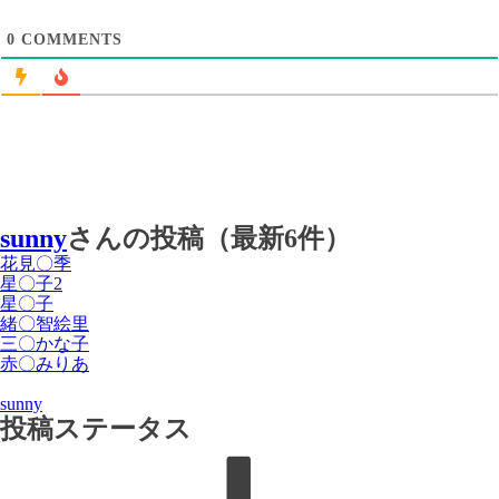
0
COMMENTS
sunny
さんの投稿（最新6件）
花見〇季
星〇子2
星〇子
緒〇智絵里
三〇かな子
赤〇みりあ
sunny
投稿ステータス