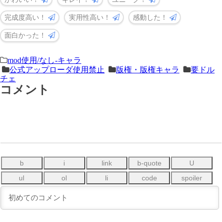
完成度高い！
実用性高い！
感動した！
面白かった！
＜
前
mod使用/なし-キャラ
公式アップローダ使用禁止
版権・版権キャラ
要ドル
次
の
チェ
の
記
コメント
記
事
事
＞