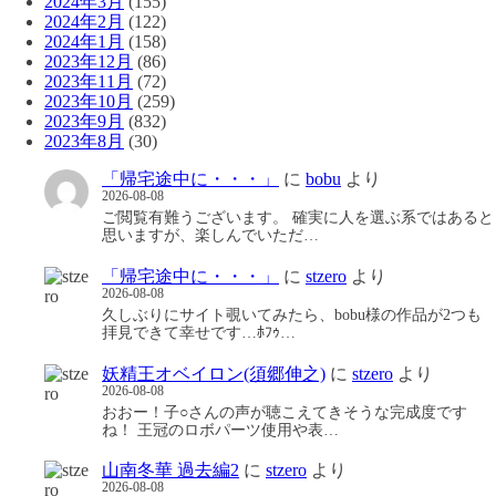
2024年3月
(155)
2024年2月
(122)
2024年1月
(158)
2023年12月
(86)
2023年11月
(72)
2023年10月
(259)
2023年9月
(832)
2023年8月
(30)
「帰宅途中に・・・」
に
bobu
より
2026-08-08
ご閲覧有難うございます。 確実に人を選ぶ系ではあると
思いますが、楽しんでいただ…
「帰宅途中に・・・」
に
stzero
より
2026-08-08
久しぶりにサイト覗いてみたら、bobu様の作品が2つも
拝見できて幸せです…ﾎﾌｩ…
妖精王オベイロン(須郷伸之)
に
stzero
より
2026-08-08
おおー！子○さんの声が聴こえてきそうな完成度です
ね！ 王冠のロボパーツ使用や表…
山南冬華 過去編2
に
stzero
より
2026-08-08