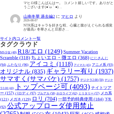
マヒロ様こんばんはー。 コメント嬉しいです。ありがと
うございます(●´ω｀●)…
山南冬華 過去編2
に
マヒロ
より
2026-08-07
NTR系はキャラを好きな程、心臓と腹がえぐられる感覚
が最高♪ 冬華さんと旦那さ…
サイト内コメント一覧
タグクラウド
R18/エロ
(1249)
Summer Vacation
MS少女
(49)
Scramble
(318)
ちょいエロ・微エロ
(368)
にじさんじ
アイコミ
(1118)
(94)
ふたなり
(96)
アニメ系
(93)
アイマス
(45)
ギャラリー有り
(1937)
オリジナル
(835)
サマすく(サマバケ)
(1757)
デジクラ2.00
(50)
デジク
トップページ可
(4093)
ナイトツア
ラ3.00
(40)
ー
(157)
パロディ
(97)
メカ系
ブルアカ
(58)
ホロライブ
(62)
ミリタリー
(57)
ロリ
(704)
一部予約特典使用
(184)
メガネ
(129)
(121)
下乳
公式アップローダ使用禁止
(92)
(2765)