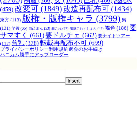
女
(1043)
制服
(566)
巨乳
(466)
感想求
改変可
(1849)
改造再配布可
(1434)
(459)
版権・版権キャラ
(3799)
男
東方
(113)
要
褐色
(186)
(131)
竿役
(65)
自己まん
(53)
艦これ
(47)
艦隊これくしょん
(47)
サマすく
(661)
要ドルチェ
(662)
要ナイトツアー
転載再配布不可
(699)
貧乳
(378)
(117)
プライバシーポリシー
利用規約
退会のお手続き
ハニカム勝手にアップローダー
Insert