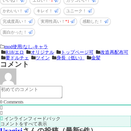
いいね！
エロい！
1
カッコいい！
かわいい！
キレイ！
ユニーク！
完成度高い！
実用性高い！
1
感動した！
面白かった！
＜
前
mod使用/なし-キャラ
R18/エロ
オリジナル
トップページ可
改造再配布可
次
の
要ドルチェ
ツイン
身長（低い）
金髪
の
記
コメント
記
事
事
＞
0
Comments
インラインフィードバック
コメントをすべて表示
Uragiri
さんの投稿（最新6件）