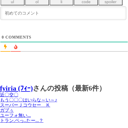
0
COMMENTS
fyiria (ﾌｨｰ)
さんの投稿（最新6件）
近〇交〇
もう〇〇〇はいらな～い～♪
スーパーＪコウセー Ｋ
ガブぅ
ユーフォ無い...
トラン.ペっ..たー...？