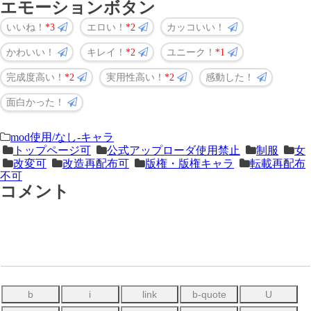
エモーションボタン
いいね！
3
エロい！
2
カッコいい！
かわいい！
キレイ！
2
ユニーク！
1
完成度高い！
2
実用性高い！
2
感動した！
面白かった！
＜
前
mod使用/なし-キャラ
トップページ可
公式アップローダ使用禁止
制服
女
次
の
改変可
改造再配布可
版権・版権キャラ
転載再配布
の
記
不可
コメント
記
事
事
＞