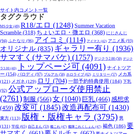
サイト内コメント一覧
タグクラウド
R18/エロ
(1248)
Summer Vacation
MS少女
(49)
Scramble
(318)
ちょいエロ・微エロ
(368)
にじさんじ
アイコミ
(1114)
(94)
ふたなり
(96)
アニメ系
(93)
アイマス
(42)
ギャラリー有り
(1936)
オリジナル
(835)
サマすく(サマバケ)
(1757)
デジクラ2.00
(50)
デジク
トップページ可
(4091)
ナイトツア
ラ3.00
(40)
ー
(154)
パロディ
(97)
メカ系
ブルアカ
(58)
ホロライブ
(62)
ミリタリー
(57)
ロリ
(704)
一部予約特典使用
(184)
メガネ
(129)
(121)
下乳
公式アップローダ使用禁止
(92)
(2761)
女
(1040)
制服
(566)
巨乳
(466)
感想求
改変可
(1845)
改造再配布可
(1430)
(459)
版権・版権キャラ
(3795)
男
東方
(113)
要
褐色
(186)
(131)
竿役
(65)
自己まん
(53)
艦これ
(47)
艦隊これくしょん
(47)
サマすく
(661)
要ドルチェ
(662)
要ナイトツアー