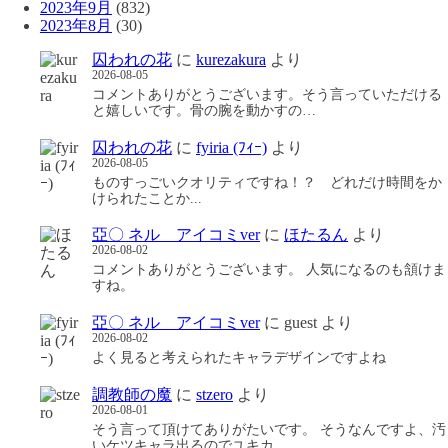
2023年9月
(832)
2023年8月
(30)
囚われの花
に
kurezakura
より
2026-08-05
コメントありがとうございます。そう言っていただける
と嬉しいです。骨の腕を動かすの…
囚われの花
に
fyiria (ﾌｨｰ)
より
2026-08-05
ものすっごいクオリティですね！？ どれだけ時間をか
けられたことか...
亞〇 ネル アイコミver
に
ほたるん
より
2026-08-02
コメントありがとうございます。 人気になるのも頷けま
すね。
亞〇 ネル アイコミver
に
guest
より
2026-08-02
よく見ると考えられたキャラデザインですよね
調教師の魔
に
stzero
より
2026-08-01
そう言って頂けてありがたいです。 そうなんですよ、汚
いケツキャラ出るのでユキカ…