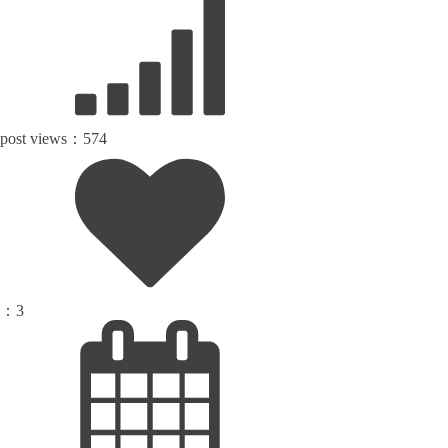
post views：
574
：
3