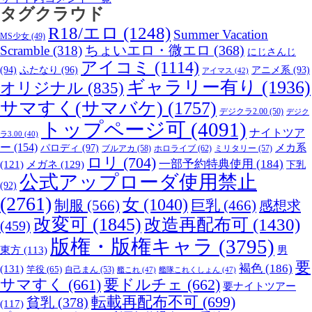
タグクラウド
R18/エロ
(1248)
Summer Vacation
MS少女
(49)
Scramble
(318)
ちょいエロ・微エロ
(368)
にじさんじ
アイコミ
(1114)
(94)
ふたなり
(96)
アニメ系
(93)
アイマス
(42)
ギャラリー有り
(1936)
オリジナル
(835)
サマすく(サマバケ)
(1757)
デジクラ2.00
(50)
デジク
トップページ可
(4091)
ナイトツア
ラ3.00
(40)
ー
(154)
パロディ
(97)
メカ系
ブルアカ
(58)
ホロライブ
(62)
ミリタリー
(57)
ロリ
(704)
一部予約特典使用
(184)
メガネ
(129)
(121)
下乳
公式アップローダ使用禁止
(92)
(2761)
女
(1040)
制服
(566)
巨乳
(466)
感想求
改変可
(1845)
改造再配布可
(1430)
(459)
版権・版権キャラ
(3795)
男
東方
(113)
要
褐色
(186)
(131)
竿役
(65)
自己まん
(53)
艦これ
(47)
艦隊これくしょん
(47)
サマすく
(661)
要ドルチェ
(662)
要ナイトツアー
転載再配布不可
(699)
貧乳
(378)
(117)