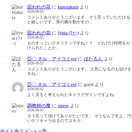
囚われの花
に
kurezakura
より
2026-08-05
コメントありがとうございます。そう言っていただける
と嬉しいです。骨の腕を動かすの…
囚われの花
に
fyiria (ﾌｨｰ)
より
2026-08-05
ものすっごいクオリティですね！？ どれだけ時間をか
けられたことか...
亞〇 ネル アイコミver
に
ほたるん
より
2026-08-02
コメントありがとうございます。 人気になるのも頷けま
すね。
亞〇 ネル アイコミver
に
guest
より
2026-08-02
よく見ると考えられたキャラデザインですよね
調教師の魔
に
stzero
より
2026-08-01
そう言って頂けてありがたいです。 そうなんですよ、汚
いケツキャラ出るのでユキカ…
サイト内コメント一覧