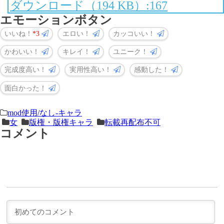
ダウンロード（194 KB）:167
エモーションボタン
いいね！
3
エロい！
カッコいい！
かわいい！
キレイ！
ユニーク！
完成度高い！
実用性高い！
感動した！
面白かった！
＜
前
mod使用/なし-キャラ
女
版権・版権キャラ
転載再配布不可
次
の
コメント
の
記
記
事
事
＞