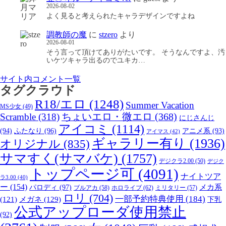
2026-08-02
よく見ると考えられたキャラデザインですよね
調教師の魔
に
stzero
より
2026-08-01
そう言って頂けてありがたいです。 そうなんですよ、汚
いケツキャラ出るのでユキカ…
サイト内コメント一覧
タグクラウド
R18/エロ
(1248)
Summer Vacation
MS少女
(49)
Scramble
(318)
ちょいエロ・微エロ
(368)
にじさんじ
アイコミ
(1114)
(94)
ふたなり
(96)
アニメ系
(93)
アイマス
(42)
ギャラリー有り
(1936)
オリジナル
(835)
サマすく(サマバケ)
(1757)
デジクラ2.00
(50)
デジク
トップページ可
(4091)
ナイトツア
ラ3.00
(40)
ー
(154)
パロディ
(97)
メカ系
ブルアカ
(58)
ホロライブ
(62)
ミリタリー
(57)
ロリ
(704)
一部予約特典使用
(184)
メガネ
(129)
(121)
下乳
公式アップローダ使用禁止
(92)