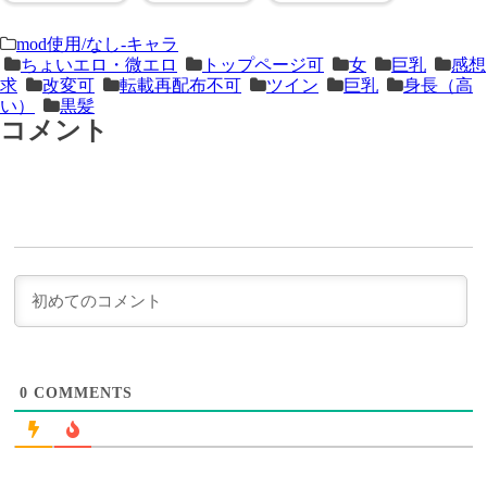
＜
前
mod使用/なし-キャラ
ちょいエロ・微エロ
トップページ可
女
巨乳
感想
次
の
求
改変可
転載再配布不可
ツイン
巨乳
身長（高
の
記
い）
黒髪
コメント
記
事
事
＞
0
COMMENTS