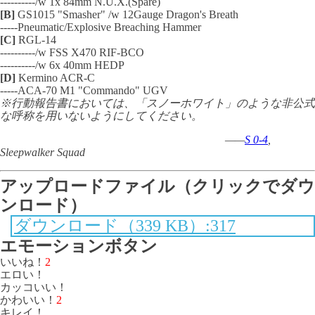
----------/w 1x 84mm N.U.X.(Spare)
[B]
GS1015 "Smasher" /w 12Gauge Dragon's Breath
-----Pneumatic/Explosive Breaching Hammer
[C]
RGL-14
----------/w FSS X470 RIF-BCO
----------/w 6x 40mm HEDP
[D]
Kermino ACR-C
-----ACA-70 M1 "Commando" UGV
※行動報告書においては、「スノーホワイト」のような非公式
な呼称を用いないようにしてください。
——
S 0-4
,
Sleepwalker Squad
アップロードファイル（クリックでダウ
ンロード）
ダウンロード（339 KB）:317
エモーションボタン
いいね！
2
エロい！
カッコいい！
かわいい！
2
キレイ！