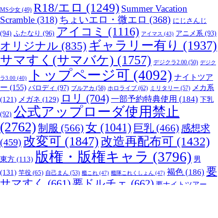
R18/エロ
(1249)
Summer Vacation
MS少女
(49)
Scramble
(318)
ちょいエロ・微エロ
(368)
にじさんじ
アイコミ
(1116)
(94)
ふたなり
(96)
アニメ系
(93)
アイマス
(43)
ギャラリー有り
(1937)
オリジナル
(835)
サマすく(サマバケ)
(1757)
デジクラ2.00
(50)
デジク
トップページ可
(4092)
ナイトツア
ラ3.00
(40)
ー
(155)
パロディ
(97)
メカ系
ブルアカ
(58)
ホロライブ
(62)
ミリタリー
(57)
ロリ
(704)
一部予約特典使用
(184)
メガネ
(129)
(121)
下乳
公式アップローダ使用禁止
(92)
(2762)
女
(1041)
制服
(566)
巨乳
(466)
感想求
改変可
(1847)
改造再配布可
(1432)
(459)
版権・版権キャラ
(3796)
男
東方
(113)
要
褐色
(186)
(131)
竿役
(65)
自己まん
(53)
艦これ
(47)
艦隊これくしょん
(47)
サマすく
(661)
要ドルチェ
(662)
要ナイトツアー
転載再配布不可
(699)
貧乳
(378)
(117)
プライバシーポリシー
利用規約
退会のお手続き
ハニカム勝手にアップローダー