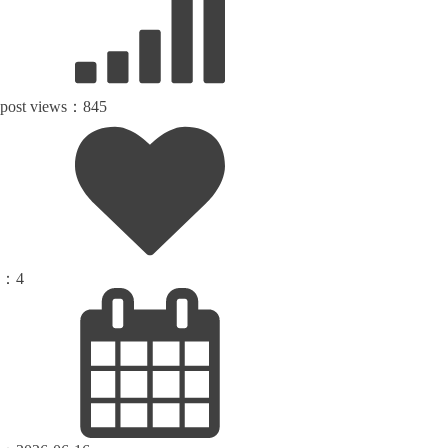
post views：
845
：
4