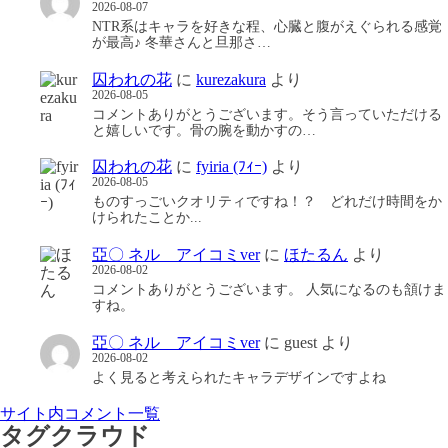
2026-08-07
NTR系はキャラを好きな程、心臓と腹がえぐられる感覚
が最高♪ 冬華さんと旦那さ…
囚われの花
に
kurezakura
より
2026-08-05
コメントありがとうございます。そう言っていただける
と嬉しいです。骨の腕を動かすの…
囚われの花
に
fyiria (ﾌｨｰ)
より
2026-08-05
ものすっごいクオリティですね！？ どれだけ時間をか
けられたことか...
亞〇 ネル アイコミver
に
ほたるん
より
2026-08-02
コメントありがとうございます。 人気になるのも頷けま
すね。
亞〇 ネル アイコミver
に
guest
より
2026-08-02
よく見ると考えられたキャラデザインですよね
サイト内コメント一覧
タグクラウド