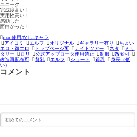
ユニーク！
完成度高い！
実用性高い！
感動した！
面白かった！
＜
前
mod使用/なし-キャラ
アイコミ
エルフ
オリジナル
ギャラリー有り
ちょい
次
の
エロ・微エロ
トップページ可
ナイトツアー
ネタ
ミリ
の
記
タリー
ロリ
公式アップローダ使用禁止
制服
改変可
改造再配布可
貧乳
エルフ
ショート
貧乳
身長（低
記
事
い）
事
＞
コメント