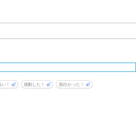
高い！
感動した！
面白かった！