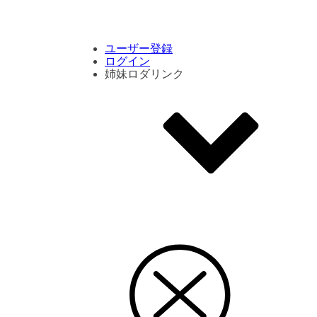
コメント数ランキング
PVランキング
ボタン別ランキング
エモーションボタンランキング
DLランキング
ユーザー登録
ログイン
姉妹ロダリンク
エモクリ
コイカツサンシャイン
ハニセレ2