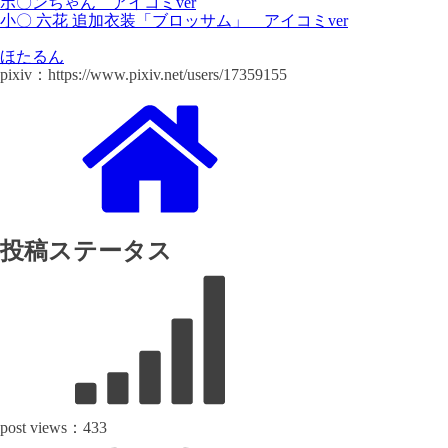
ポ〇ンちゃん アイコミver
小〇 六花 追加衣装「ブロッサム」 アイコミver
ほたるん
pixiv：https://www.pixiv.net/users/17359155
投稿ステータス
post views：
433