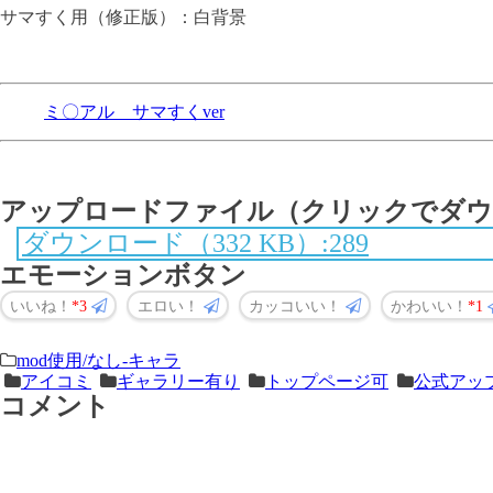
サマすく用（修正版）：白背景
ミ〇アル サマすくver
アップロードファイル（クリックでダウ
ダウンロード（332 KB）:289
エモーションボタン
いいね！
3
エロい！
カッコいい！
かわいい！
1
＜
前
mod使用/なし-キャラ
アイコミ
ギャラリー有り
トップページ可
公式アッ
次
の
コメント
の
記
記
事
事
＞