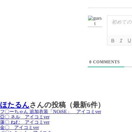
0
COMMENTS
ほたるん
さんの投稿（最新6件）
フ〇ーちゃん 追加衣装「NOiSE」 アイコミver
亞〇 ネル アイコミver
蓮〇 ねむ アイコミver
金〇 アイコミver