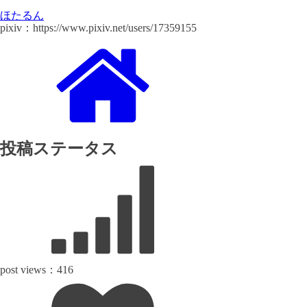
ほたるん
pixiv：https://www.pixiv.net/users/17359155
投稿ステータス
post views：
416