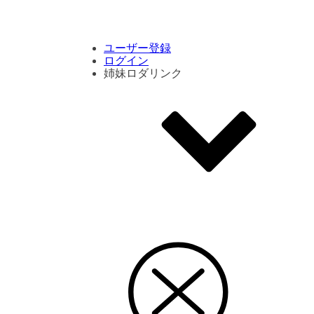
コメント数ランキング
PVランキング
ボタン別ランキング
エモーションボタンランキング
DLランキング
ユーザー登録
ログイン
姉妹ロダリンク
エモクリ
コイカツサンシャイン
ハニセレ2