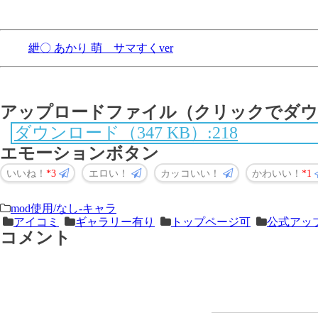
紲〇 あかり 萌 サマすくver
アップロードファイル（クリックでダウ
ダウンロード（347 KB）:218
エモーションボタン
いいね！
3
エロい！
カッコいい！
かわいい！
1
＜
前
mod使用/なし-キャラ
アイコミ
ギャラリー有り
トップページ可
公式アッ
次
の
コメント
の
記
記
事
事
＞