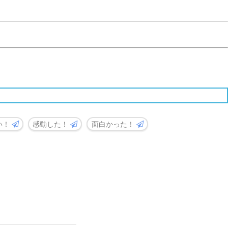
い！
感動した！
面白かった！