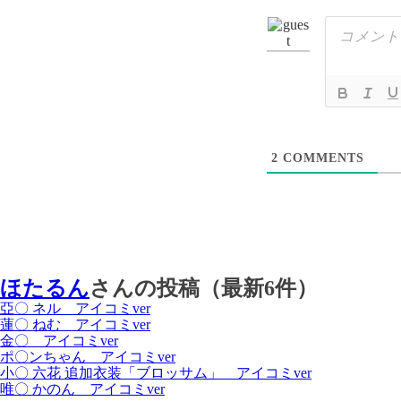
2
COMMENTS
ほたるん
さんの投稿（最新6件）
亞〇 ネル アイコミver
蓮〇 ねむ アイコミver
金〇 アイコミver
ポ〇ンちゃん アイコミver
小〇 六花 追加衣装「ブロッサム」 アイコミver
唯〇 かのん アイコミver