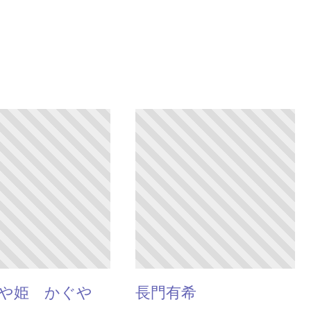
や姫 かぐや
長門有希