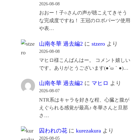
2026-08-08
おおー！子○さんの声が聴こえてきそう
な完成度ですね！ 王冠のロボパーツ使用
や表…
山南冬華 過去編2
に
stzero
より
2026-08-08
マヒロ様こんばんはー。 コメント嬉しい
です。ありがとうございます(●´ω｀●)…
山南冬華 過去編2
に
マヒロ
より
2026-08-07
NTR系はキャラを好きな程、心臓と腹が
えぐられる感覚が最高♪ 冬華さんと旦那
さ…
囚われの花
に
kurezakura
より
2026-08-05