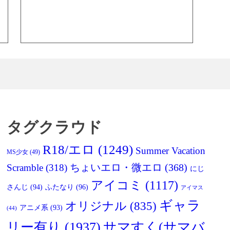
タグクラウド
R18/エロ
(1249)
Summer Vacation
MS少女
(49)
Scramble
(318)
ちょいエロ・微エロ
(368)
にじ
アイコミ
(1117)
さんじ
(94)
ふたなり
(96)
アイマス
ギャラ
オリジナル
(835)
アニメ系
(93)
(44)
リー有り
(1937)
サマすく(サマバ