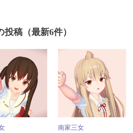
の投稿（最新6件）
女
南家三女