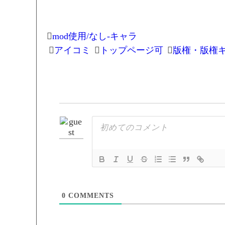
mod使用/なし-キャラ
アイコミ
トップページ可
版権・版権
0
COMMENTS