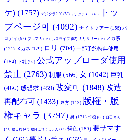
トッ
ケ)
(1757)
デジクラ2.00
(50)
デジクラ3.00
(40)
プページ可
(4092)
ナイトツアー
(156)
パ
ロディ
(97)
メカ系
ブルアカ
(58)
ホロライブ
(62)
ミリタリー
(57)
ロリ
(704)
一部予約特典使用
メガネ
(129)
(121)
公式アップローダ使用
(184)
下乳
(92)
禁止
(2763)
女
(1042)
制服
(566)
巨乳
改変可
(1848)
改造
(466)
感想求
(459)
版権・版
再配布可
(1433)
東方
(113)
権キャラ
(3797)
男
(131)
竿役
(65)
自己まん
要サマす
褐色
(186)
(53)
艦これ
(47)
艦隊これくしょん
(47)
く
(661)
要ドルチェ
(662)
要ナイトツアー