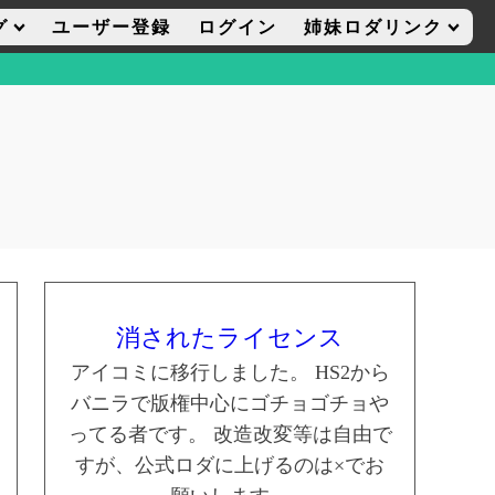
グ
ユーザー登録
ログイン
姉妹ロダリンク
エモクリ
コイカツサンシャイン
ハニセレ2
数ランキング
ング
ランキング
ョンボタンランキング
ング
消されたライセンス
アイコミに移行しました。 HS2から
バニラで版権中心にゴチョゴチョや
ってる者です。 改造改変等は自由で
すが、公式ロダに上げるのは×でお