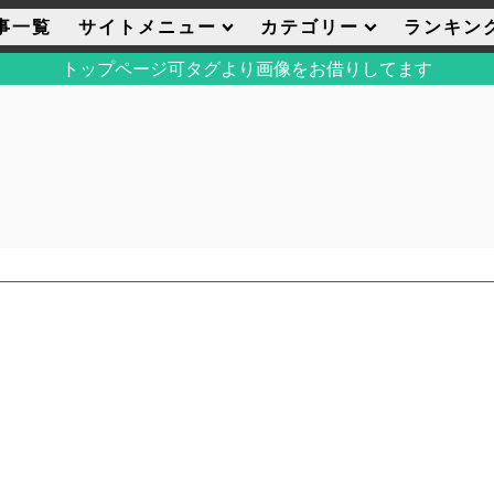
事一覧
サイトメニュー
カテゴリー
ランキン
トップページ可タグより画像をお借りしてます
利用規約
プライバシーポリシー
サイト内コメント一覧
コメント
PVランキ
ボタン別
その他
エモーシ
MOD
DLランキ
スクリーンショット
コーディネート
シーン
キャラカード