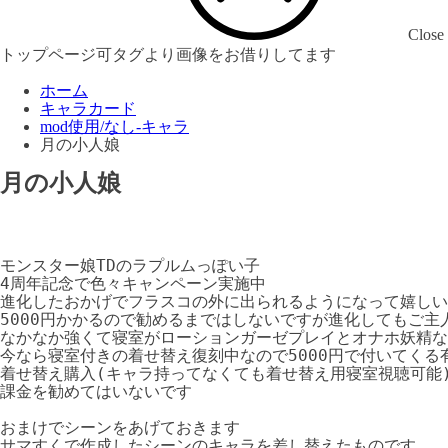
Close
トップページ可タグより画像をお借りしてます
ホーム
キャラカード
mod使用/なし-キャラ
月の小人娘
月の小人娘
モンスター娘TDのラプルムっぽい子

4周年記念で色々キャンペーン実施中

進化したおかげでフラスコの外に出られるようになって嬉しい

5000円かかるので勧めるまではしないですが進化してもご主
なかなか強くて寝室がローションガーゼプレイとオナホ妖精な
今なら寝室付きの着せ替え復刻中なので5000円で付いてくる
着せ替え購入(キャラ持ってなくても着せ替え用寝室視聴可能)
課金を勧めてはいないです

おまけでシーンをあげておきます

サマすくで作成したシーンのキャラを差し替えたものです
