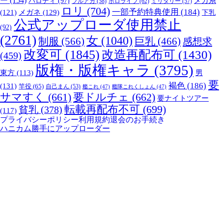
ー
(154)
パロディ
(97)
メカ系
ブルアカ
(58)
ホロライブ
(62)
ミリタリー
(57)
ロリ
(704)
一部予約特典使用
(184)
メガネ
(129)
(121)
下乳
公式アップローダ使用禁止
(92)
(2761)
女
(1040)
制服
(566)
巨乳
(466)
感想求
改変可
(1845)
改造再配布可
(1430)
(459)
版権・版権キャラ
(3795)
男
東方
(113)
要
褐色
(186)
(131)
竿役
(65)
自己まん
(53)
艦これ
(47)
艦隊これくしょん
(47)
サマすく
(661)
要ドルチェ
(662)
要ナイトツアー
転載再配布不可
(699)
貧乳
(378)
(117)
プライバシーポリシー
利用規約
退会のお手続き
ハニカム勝手にアップローダー