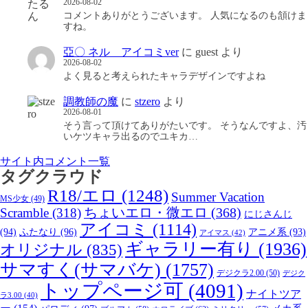
2026-08-02
コメントありがとうございます。 人気になるのも頷けま
すね。
亞〇 ネル アイコミver
に
guest
より
2026-08-02
よく見ると考えられたキャラデザインですよね
調教師の魔
に
stzero
より
2026-08-01
そう言って頂けてありがたいです。 そうなんですよ、汚
いケツキャラ出るのでユキカ…
サイト内コメント一覧
タグクラウド
R18/エロ
(1248)
Summer Vacation
MS少女
(49)
Scramble
(318)
ちょいエロ・微エロ
(368)
にじさんじ
アイコミ
(1114)
(94)
ふたなり
(96)
アニメ系
(93)
アイマス
(42)
ギャラリー有り
(1936)
オリジナル
(835)
サマすく(サマバケ)
(1757)
デジクラ2.00
(50)
デジク
トップページ可
(4091)
ナイトツア
ラ3.00
(40)