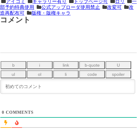
アイコミ
ギャラリー有り
トップページ可
ロリ
一
次
の
部予約特典使用
公式アップローダ使用禁止
改変可
改
の
記
造再配布可
版権・版権キャラ
コメント
記
事
事
＞
0
COMMENTS