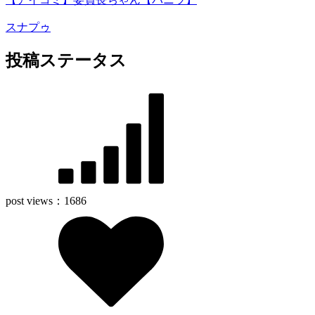
スナプゥ
投稿ステータス
post views：
1686