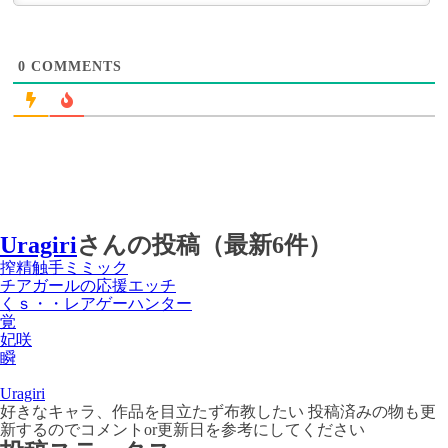
0
COMMENTS
Uragiri
さんの投稿（最新6件）
搾精触手ミミック
チアガールの応援エッチ
くｓ・・レアゲーハンター
覚
妃咲
瞬
Uragiri
好きなキャラ、作品を目立たず布教したい 投稿済みの物も更
新するのでコメントor更新日を参考にしてください