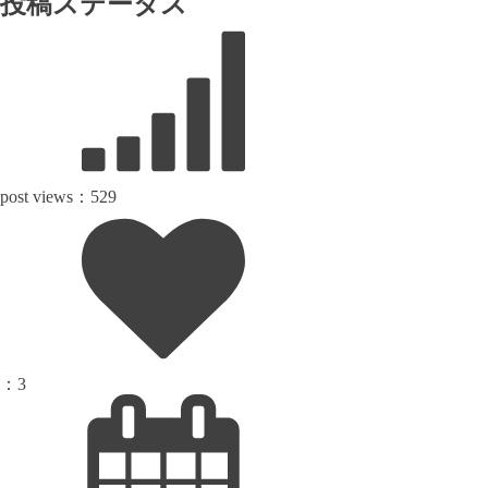
投稿ステータス
post views：
529
：
3