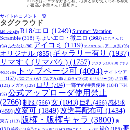
NTR系はキャラを好きな程、心臓と腹がえぐられる感覚
が最高♪ 冬華さんと旦那さ…
サイト内コメント一覧
タグクラウド
R18/エロ
(1249)
Summer Vacation
MS少女
(49)
Scramble
(318)
ちょいエロ・微エロ
(368)
にじさんじ
アイコミ
(1119)
(94)
ふたなり
(96)
アニメ系
(93)
アイマス
(45)
ギャラリー有り
(1937)
オリジナル
(835)
サマすく(サマバケ)
(1757)
デジクラ2.00
(50)
デジク
トップページ可
(4094)
ナイトツア
ラ3.00
(40)
ー
(157)
パロディ
(97)
メカ系
ブルアカ
(58)
ホロライブ
(62)
ミリタリー
(57)
ロリ
(704)
一部予約特典使用
(184)
メガネ
(129)
(121)
下乳
公式アップローダ使用禁止
(92)
(2766)
女
(1043)
制服
(566)
巨乳
(466)
感想求
改変可
(1849)
改造再配布可
(1434)
(459)
版権・版権キャラ
(3800)
男
東方
(113)
要
褐色
(186)
(131)
竿役
(65)
自己まん
(53)
艦これ
(47)
艦隊これくしょん
(47)