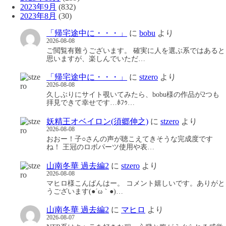
2023年9月
(832)
2023年8月
(30)
「帰宅途中に・・・」
に
bobu
より
2026-08-08
ご閲覧有難うございます。 確実に人を選ぶ系ではあると
思いますが、楽しんでいただ…
「帰宅途中に・・・」
に
stzero
より
2026-08-08
久しぶりにサイト覗いてみたら、bobu様の作品が2つも
拝見できて幸せです…ﾎﾌｩ…
妖精王オベイロン(須郷伸之)
に
stzero
より
2026-08-08
おおー！子○さんの声が聴こえてきそうな完成度です
ね！ 王冠のロボパーツ使用や表…
山南冬華 過去編2
に
stzero
より
2026-08-08
マヒロ様こんばんはー。 コメント嬉しいです。ありがと
うございます(●´ω｀●)…
山南冬華 過去編2
に
マヒロ
より
2026-08-07