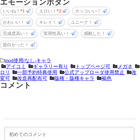
エモーションボタン
いいね！
1
エロい！
2
カッコいい！
かわいい！
キレイ！
ユニーク！
完成度高い！
実用性高い！
感動した！
面白かった！
＜
前
mod使用/なし-キャラ
アイコミ
ギャラリー有り
トップページ可
メガネ
次
の
ロリ
一部予約特典使用
公式アップローダ使用禁止
改
の
記
変可
改造再配布可
版権・版権キャラ
褐色
コメント
記
事
事
＞