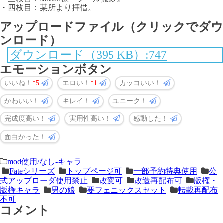
・四枚目：某所より拝借。
アップロードファイル（クリックでダウ
ンロード）
ダウンロード（395 KB）:747
エモーションボタン
いいね！
5
エロい！
1
カッコいい！
かわいい！
キレイ！
ユニーク！
完成度高い！
実用性高い！
感動した！
面白かった！
＜
前
mod使用/なし-キャラ
Fateシリーズ
トップページ可
一部予約特典使用
公
次
の
式アップローダ使用禁止
改変可
改造再配布可
版権・
の
記
版権キャラ
男の娘
要フェニックスセット
転載再配布
不可
記
事
コメント
事
＞