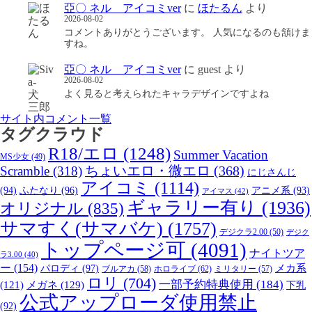
亞〇 ネル アイコミver
に
ほたるん
より
2026-08-02
コメントありがとうございます。 人気になるのも頷けま
すね。
亞〇 ネル アイコミver
に
guest
より
2026-08-02
よく見ると考えられたキャラデザインですよね
サイト内コメント一覧
タグクラウド
R18/エロ
(1248)
Summer Vacation
MS少女
(49)
Scramble
(318)
ちょいエロ・微エロ
(368)
にじさんじ
アイコミ
(1114)
(94)
ふたなり
(96)
アニメ系
(93)
アイマス
(42)
ギャラリー有り
(1936)
オリジナル
(835)
サマすく(サマバケ)
(1757)
デジクラ2.00
(50)
デジク
トップページ可
(4091)
ナイトツア
ラ3.00
(40)
ー
(154)
パロディ
(97)
メカ系
ブルアカ
(58)
ホロライブ
(62)
ミリタリー
(57)
ロリ
(704)
一部予約特典使用
(184)
メガネ
(129)
(121)
下乳
公式アップローダ使用禁止
(92)