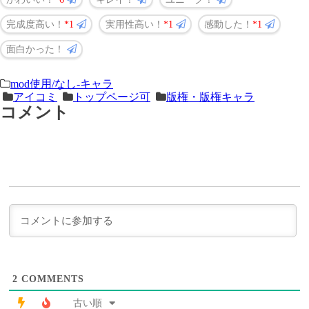
完成度高い！
1
実用性高い！
1
感動した！
1
面白かった！
＜
前
mod使用/なし-キャラ
アイコミ
トップページ可
版権・版権キャラ
次
の
コメント
の
記
記
事
事
＞
2
COMMENTS
古い順