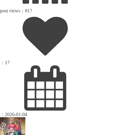
post views：
817
：
17
：
2026-01-04