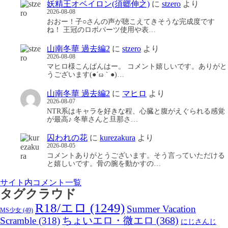
妖精王オベイロン(須郷伸之)
に
stzero
より
2026-08-08
おおー！子○さんの声が聴こえてきそうな完成度です
ね！ 王冠のロボパーツ使用や表…
山南冬華 過去編2
に
stzero
より
2026-08-08
マヒロ様こんばんはー。 コメント嬉しいです。ありがと
うございます(●´ω｀●)…
山南冬華 過去編2
に
マヒロ
より
2026-08-07
NTR系はキャラを好きな程、心臓と腹がえぐられる感覚
が最高♪ 冬華さんと旦那さ…
囚われの花
に
kurezakura
より
2026-08-05
コメントありがとうございます。そう言っていただける
と嬉しいです。骨の腕を動かすの…
サイト内コメント一覧
タグクラウド
R18/エロ
(1249)
Summer Vacation
MS少女
(49)
Scramble
(318)
ちょいエロ・微エロ
(368)
にじさんじ