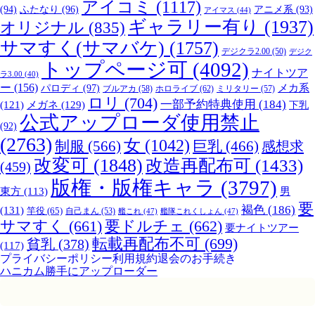
アイコミ
(1117)
(94)
ふたなり
(96)
アニメ系
(93)
アイマス
(44)
ギャラリー有り
(1937)
オリジナル
(835)
サマすく(サマバケ)
(1757)
デジクラ2.00
(50)
デジク
トップページ可
(4092)
ナイトツア
ラ3.00
(40)
ー
(156)
パロディ
(97)
メカ系
ブルアカ
(58)
ホロライブ
(62)
ミリタリー
(57)
ロリ
(704)
一部予約特典使用
(184)
メガネ
(129)
(121)
下乳
公式アップローダ使用禁止
(92)
(2763)
女
(1042)
制服
(566)
巨乳
(466)
感想求
改変可
(1848)
改造再配布可
(1433)
(459)
版権・版権キャラ
(3797)
男
東方
(113)
要
褐色
(186)
(131)
竿役
(65)
自己まん
(53)
艦これ
(47)
艦隊これくしょん
(47)
サマすく
(661)
要ドルチェ
(662)
要ナイトツアー
転載再配布不可
(699)
貧乳
(378)
(117)
プライバシーポリシー
利用規約
退会のお手続き
ハニカム勝手にアップローダー