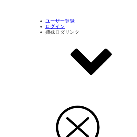
コメント数ランキング
PVランキング
ボタン別ランキング
エモーションボタンランキング
DLランキング
ユーザー登録
ログイン
姉妹ロダリンク
エモクリ
コイカツサンシャイン
ハニセレ2