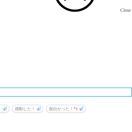
Close
！
感動した！
面白かった！
1