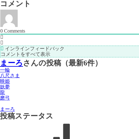
コメント
の
記
記
事
事
＞
0
Comments
インラインフィードバック
コメントをすべて表示
まーろ
さんの投稿（最新6件）
一輪
八尺さま
映姫
妖夢
龍
磨弓
まーろ
投稿ステータス