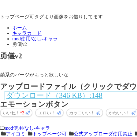
トップページ可タグより画像をお借りしてます
ホーム
キャラカード
mod使用/なし-キャラ
勇儀v2
勇儀v2
鎖系のパーツがもっと欲しいな
アップロードファイル（クリックでダウ
ダウンロード（346 KB）:148
エモーションボタン
いいね！
2
エロい！
カッコいい！
かわいい！
＜
前
mod使用/なし-キャラ
アイコミ
トップページ可
公式アップローダ使用禁止
次
の