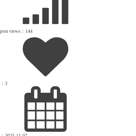
post views：
144
：
3
：
2025-11-07