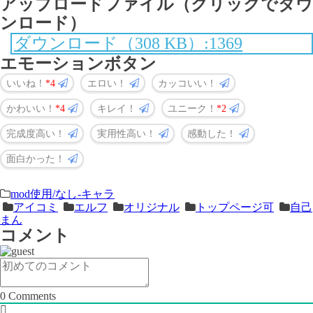
アップロードファイル（クリックでダウ
ンロード）
ダウンロード（308 KB）:1369
エモーションボタン
いいね！
4
エロい！
カッコいい！
かわいい！
4
キレイ！
ユニーク！
2
完成度高い！
実用性高い！
感動した！
面白かった！
＜
前
mod使用/なし-キャラ
アイコミ
エルフ
オリジナル
トップページ可
自己
次
の
まん
の
記
コメント
記
事
事
＞
0
Comments