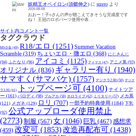
妖精王オベイロン(須郷伸之)
に
stzero
より
2026-08-08
おおー！子○さんの声が聴こえてきそうな完成度です
ね！ 王冠のロボパーツ使用や表…
サイト内コメント一覧
タグクラウド
R18/エロ
(1251)
Summer Vacation
MS少女
(49)
Scramble
(319)
ちょいエロ・微エロ
(368)
にじさんじ
アイコミ
(1125)
(94)
ふたなり
(96)
アニメ系
(93)
アイマス
(47)
ギャラリー有り
(1940)
オリジナル
(836)
サマすく(サマバケ)
(1757)
デジクラ2.00
(50)
デジク
トップページ可
(4100)
ナイトツア
ラ3.00
(41)
ー
(161)
パロディ
(98)
メカ系
ブルアカ
(58)
ホロライブ
(62)
ミリタリー
(57)
ロリ
(707)
一部予約特典使用
(184)
メガネ
(129)
(121)
下乳
公式アップローダ使用禁止
(92)
(2773)
女
(1046)
制服
(567)
巨乳
(467)
感想求
改変可
(1853)
改造再配布可
(1438)
(459)