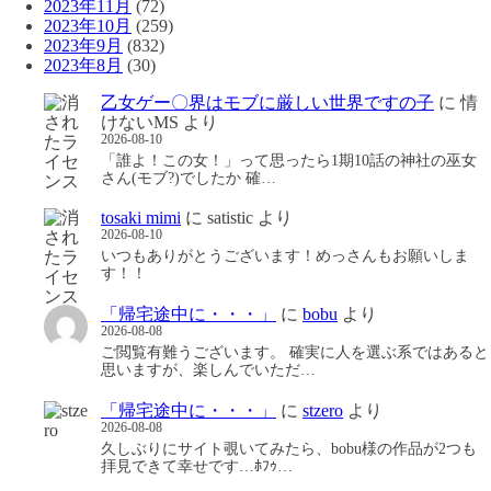
2023年11月
(72)
2023年10月
(259)
2023年9月
(832)
2023年8月
(30)
乙女ゲー〇界はモブに厳しい世界ですの子
に
情
けないMS
より
2026-08-10
「誰よ！この女！」って思ったら1期10話の神社の巫女
さん(モブ?)でしたか 確…
tosaki mimi
に
satistic
より
2026-08-10
いつもありがとうございます！めっさんもお願いしま
す！！
「帰宅途中に・・・」
に
bobu
より
2026-08-08
ご閲覧有難うございます。 確実に人を選ぶ系ではあると
思いますが、楽しんでいただ…
「帰宅途中に・・・」
に
stzero
より
2026-08-08
久しぶりにサイト覗いてみたら、bobu様の作品が2つも
拝見できて幸せです…ﾎﾌｩ…