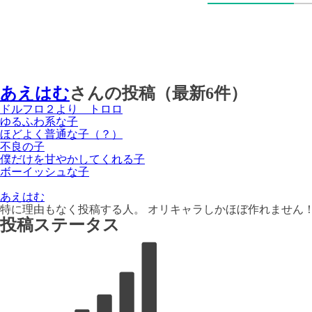
あえはむ
さんの投稿（最新6件）
ドルフロ２より トロロ
ゆるふわ系な子
ほどよく普通な子（？）
不良の子
僕だけを甘やかしてくれる子
ボーイッシュな子
あえはむ
特に理由もなく投稿する人。 オリキャラしかほぼ作れません！
投稿ステータス