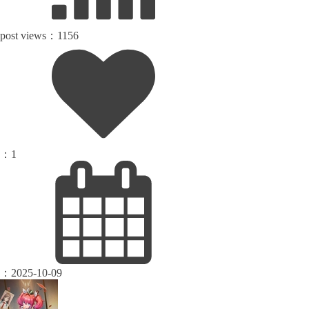
post views：
1156
：
1
：
2025-10-09