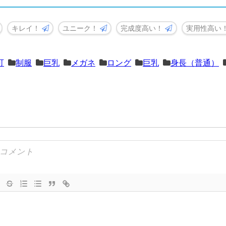
キレイ！
ユニーク！
完成度高い！
実用性高い
可
制服
巨乳
メガネ
ロング
巨乳
身長（普通）