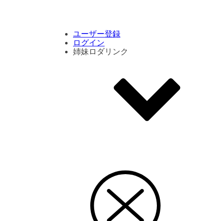
コメント数ランキング
PVランキング
ボタン別ランキング
エモーションボタンランキング
DLランキング
ユーザー登録
ログイン
姉妹ロダリンク
エモクリ
コイカツサンシャイン
ハニセレ2