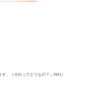
す。（それってどうなの？←ｳﾙｾｴ）