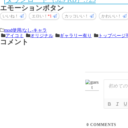
エモーションボタン
いいね！
エロい！
1
カッコいい！
かわいい！
＜
前
mod使用/なし-キャラ
アイコミ
オリジナル
ギャラリー有り
トップページ
次
の
コメント
の
記
記
事
事
＞
0
COMMENTS