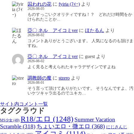
囚われの花
に
fyiria (ﾌｨｰ)
より
2026-08-05
ものすっごいクオリティですね！？ どれだけ時間をか
けられたことか...
亞〇 ネル アイコミver
に
ほたるん
より
2026-08-02
コメントありがとうございます。 人気になるのも頷けま
すね。
亞〇 ネル アイコミver
に
guest
より
2026-08-02
よく見ると考えられたキャラデザインですよね
調教師の魔
に
stzero
より
2026-08-01
そう言って頂けてありがたいです。 そうなんですよ、汚
いケツキャラ出るのでユキカ…
サイト内コメント一覧
タグクラウド
R18/エロ
(1248)
Summer Vacation
MS少女
(49)
Scramble
(318)
ちょいエロ・微エロ
(368)
にじさんじ
アイコミ
(1114)