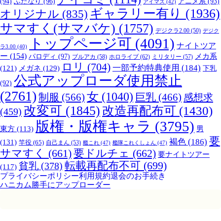
(94)
ふたなり
(96)
アニメ系
(93)
アイマス
(42)
ギャラリー有り
(1936)
オリジナル
(835)
サマすく(サマバケ)
(1757)
デジクラ2.00
(50)
デジク
トップページ可
(4091)
ナイトツア
ラ3.00
(40)
ー
(154)
パロディ
(97)
メカ系
ブルアカ
(58)
ホロライブ
(62)
ミリタリー
(57)
ロリ
(704)
一部予約特典使用
(184)
メガネ
(129)
(121)
下乳
公式アップローダ使用禁止
(92)
(2761)
女
(1040)
制服
(566)
巨乳
(466)
感想求
改変可
(1845)
改造再配布可
(1430)
(459)
版権・版権キャラ
(3795)
男
東方
(113)
要
褐色
(186)
(131)
竿役
(65)
自己まん
(53)
艦これ
(47)
艦隊これくしょん
(47)
サマすく
(661)
要ドルチェ
(662)
要ナイトツアー
転載再配布不可
(699)
貧乳
(378)
(117)
プライバシーポリシー
利用規約
退会のお手続き
ハニカム勝手にアップローダー