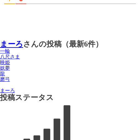
まーろ
さんの投稿（最新6件）
一輪
八尺さま
映姫
妖夢
龍
磨弓
まーろ
投稿ステータス