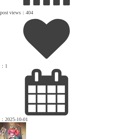
post views：
404
：
1
：
2025-10-01