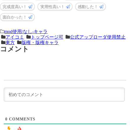
完成度高い！
実用性高い！
感動した！
面白かった！
＜
前
mod使用/なし-キャラ
アイコミ
トップページ可
公式アップローダ使用禁止
次
の
東方
版権・版権キャラ
の
記
コメント
記
事
事
＞
0
COMMENTS