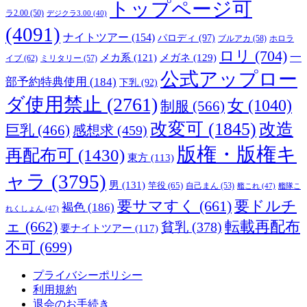
トップページ可
ラ2.00
(50)
デジクラ3.00
(40)
(4091)
ナイトツアー
(154)
パロディ
(97)
ブルアカ
(58)
ホロラ
ロリ
(704)
一
メガネ
(129)
メカ系
(121)
イブ
(62)
ミリタリー
(57)
公式アップロー
部予約特典使用
(184)
下乳
(92)
ダ使用禁止
(2761)
女
(1040)
制服
(566)
改変可
(1845)
改造
巨乳
(466)
感想求
(459)
版権・版権キ
再配布可
(1430)
東方
(113)
ャラ
(3795)
男
(131)
竿役
(65)
自己まん
(53)
艦これ
(47)
艦隊こ
要サマすく
(661)
要ドルチ
褐色
(186)
れくしょん
(47)
ェ
(662)
転載再配布
貧乳
(378)
要ナイトツアー
(117)
不可
(699)
プライバシーポリシー
利用規約
退会のお手続き