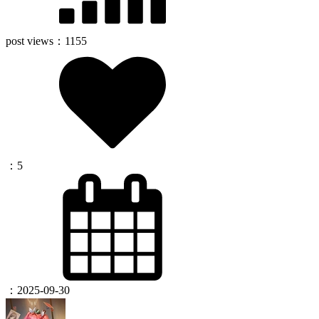
post views：
1155
：
5
：
2025-09-30