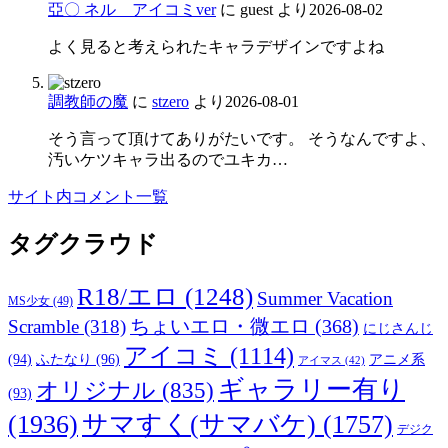
亞〇 ネル アイコミver
に
guest
より
2026-08-02
よく見ると考えられたキャラデザインですよね
調教師の魔
に
stzero
より
2026-08-01
そう言って頂けてありがたいです。 そうなんですよ、
汚いケツキャラ出るのでユキカ…
サイト内コメント一覧
タグクラウド
R18/エロ
(1248)
Summer Vacation
MS少女
(49)
Scramble
(318)
ちょいエロ・微エロ
(368)
にじさんじ
アイコミ
(1114)
(94)
ふたなり
(96)
アニメ系
アイマス
(42)
ギャラリー有り
オリジナル
(835)
(93)
(1936)
サマすく(サマバケ)
(1757)
デジク