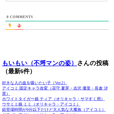
0
COMMENTS
もいもい（不埒マンの姿）
さんの投稿
（最新6件）
好きな人の血を吸いたい子（Ver.2）
アイコミ 固定キャラ改変（花守 夏芽・吉沢 優里・長倉 汐
里）
ホワイトタイガー娘 ティア（オリキャラ・サマすく用）
ウサミミ娘 ミミ（オリキャラ・アイコミ）
総登場時間が9分以下だけど大人気な大魔族（アイコミ）