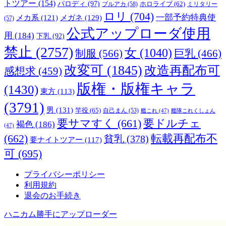
トツアー
(154)
パロディ
(97)
ブルアカ
(58)
ホロライブ
(62)
ミリタリー
ロリ
(704)
一部予約特典使
メカ系
(121)
メガネ
(129)
(57)
公式アップローダ使用
用
(184)
下乳
(92)
禁止
(2757)
女
(1040)
制服
(566)
巨乳
(466)
改変可
(1845)
改造再配布可
感想求
(459)
版権・版権キャラ
(1430)
東方
(113)
(3791)
男
(131)
竿役
(65)
自己まん
(53)
艦これ
(47)
艦隊これくしょん
要サマすく
(661)
要ドルチェ
褐色
(186)
(47)
(662)
転載再配布不
貧乳
(378)
要ナイトツアー
(117)
可
(695)
プライバシーポリシー
利用規約
退会のお手続き
ハニカム勝手にアップローダー