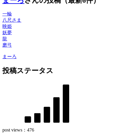
まーろ
さんの投稿（最新6件）
一輪
八尺さま
映姫
妖夢
龍
磨弓
まーろ
投稿ステータス
post views：
476