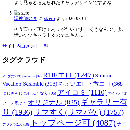
よく見ると考えられたキャラデザインですよね
調教師の魔
に
stzero
より
2026-08-01
そう言って頂けてありがたいです。 そうなんですよ、
汚いケツキャラ出るのでユキカ…
サイト内コメント一覧
タグクラウド
R18/エロ
(1247)
Summer
MS少女
(49)
pokemon
(39)
ちょいエロ・微エロ
(368)
Vacation Scramble
(318)
アイコミ
(1110)
にじさんじ
(94)
ふたなり
(96)
アイマス
(42)
ギャラリー有
オリジナル
(835)
アニメ系
(93)
り
(1936)
サマすく(サマバケ)
(1757)
トップページ可
(4087)
ナイ
デジクラ2.00
(50)