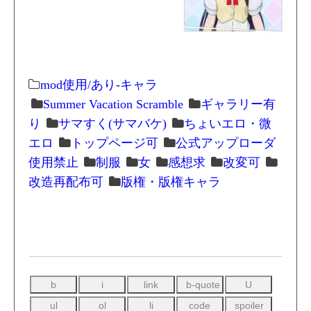
mod使用/あり-キャラ
Summer Vacation Scramble
ギャラリー有
り
サマすく(サマバケ)
ちょいエロ・微
エロ
トップページ可
公式アップローダ
使用禁止
制服
女
感想求
改変可
改造再配布可
版権・版権キャラ