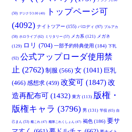
デジクラ2.00
トップページ可
(50)
デジクラ3.00
(40)
(4092)
ナイトツアー
(155)
パロディ
(97)
ブルアカ
メガネ
メカ系
(121)
(58)
ホロライブ
(62)
ミリタリー
(57)
ロリ
(704)
一部予約特典使用
(184)
(129)
下乳
公式アップローダ使用禁
(92)
止
(2762)
女
(1041)
制服
(566)
巨乳
改変可
(1847)
改
(466)
感想求
(459)
版権・
造再配布可
(1432)
東方
(113)
版権キャラ
(3796)
男
(131)
竿役
(65)
自
要サ
褐色
(186)
己まん
(53)
艦これ
(47)
艦隊これくしょん
(47)
マすく
(661)
要ドルチェ
(662)
要ナイト