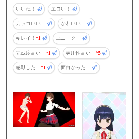
いいね！
エロい！
カッコいい！
かわいい！
キレイ！
1
ユニーク！
完成度高い！
1
実用性高い！
5
感動した！
1
面白かった！