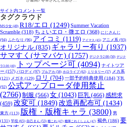
が最高♪ 冬華さんと旦那さ…
サイト内コメント一覧
タグクラウド
R18/エロ
(1249)
Summer Vacation
MS少女
(49)
Scramble
(318)
ちょいエロ・微エロ
(368)
にじさんじ
アイコミ
(1119)
(94)
ふたなり
(96)
アニメ系
(93)
アイマス
(45)
ギャラリー有り
(1937)
オリジナル
(835)
サマすく(サマバケ)
(1757)
デジクラ2.00
(50)
デジク
トップページ可
(4094)
ナイトツア
ラ3.00
(40)
ー
(157)
パロディ
(97)
メカ系
ブルアカ
(58)
ホロライブ
(62)
ミリタリー
(57)
ロリ
(704)
一部予約特典使用
(184)
メガネ
(129)
(121)
下乳
公式アップローダ使用禁止
(92)
(2766)
女
(1043)
制服
(566)
巨乳
(466)
感想求
改変可
(1849)
改造再配布可
(1434)
(459)
版権・版権キャラ
(3800)
男
東方
(113)
要
褐色
(186)
(131)
竿役
(65)
自己まん
(53)
艦これ
(47)
艦隊これくしょん
(47)