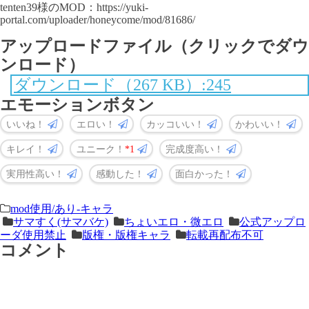
tenten39様のMOD：https://yuki-
portal.com/uploader/honeycome/mod/81686/
アップロードファイル（クリックでダウ
ンロード）
ダウンロード（267 KB）:245
エモーションボタン
いいね！
エロい！
カッコいい！
かわいい！
キレイ！
ユニーク！
1
完成度高い！
実用性高い！
感動した！
面白かった！
＜
前
mod使用/あり-キャラ
サマすく(サマバケ)
ちょいエロ・微エロ
公式アップロ
次
の
ーダ使用禁止
版権・版権キャラ
転載再配布不可
の
記
コメント
記
事
事
＞