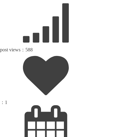
post views：
588
：
1