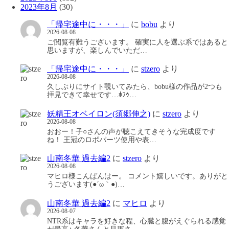
2023年8月
(30)
「帰宅途中に・・・」
に
bobu
より
2026-08-08
ご閲覧有難うございます。 確実に人を選ぶ系ではあると
思いますが、楽しんでいただ…
「帰宅途中に・・・」
に
stzero
より
2026-08-08
久しぶりにサイト覗いてみたら、bobu様の作品が2つも
拝見できて幸せです…ﾎﾌｩ…
妖精王オベイロン(須郷伸之)
に
stzero
より
2026-08-08
おおー！子○さんの声が聴こえてきそうな完成度です
ね！ 王冠のロボパーツ使用や表…
山南冬華 過去編2
に
stzero
より
2026-08-08
マヒロ様こんばんはー。 コメント嬉しいです。ありがと
うございます(●´ω｀●)…
山南冬華 過去編2
に
マヒロ
より
2026-08-07
NTR系はキャラを好きな程、心臓と腹がえぐられる感覚